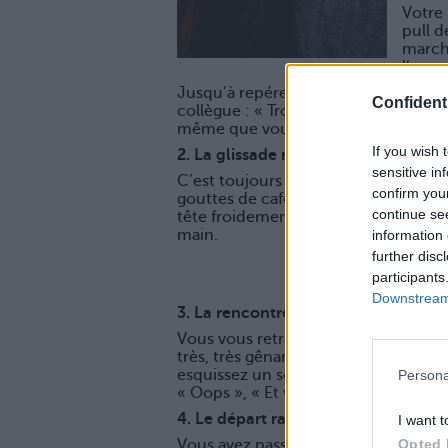
Votre 
pull d
marche
l’asc
Jusqu’à repérer cette horde de coll
Confidenti
collègue : « Trop canon ton pull Mo
même que vous.
If you wish 
2. La glissade malheureuse
sensitive in
C’est toujours au moment de travers
confirm you
gouttes de café et que vous manquez
continue se
tête froidement, sourit dans son coin 
main.
information 
further disc
participants
Downstream 
3. La rencontre aux toilettes
Vous vous retrouvez toujours aux toi
très, très gênant de partager ce mom
esquissez un sourire autour du sèch
Persona
« Oops », « Et voilà »…
4. Le départ raté
I want t
Opted 
Vous avez passé une journée suffisam