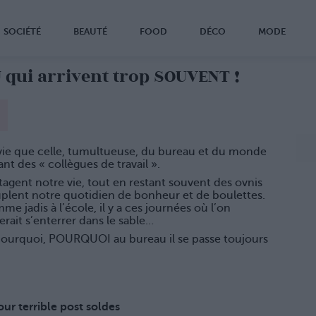
SOCIÉTÉ
BEAUTÉ
FOOD
DÉCO
MODE
qui arrivent trop SOUVENT !
vie que celle, tumultueuse, du bureau et du monde
ant des « collègues de travail ».
rtagent notre vie, tout en restant souvent des ovnis
uplent notre quotidien de bonheur et de boulettes.
me jadis à l’école, il y a ces journées où l’on
erait s’enterrer dans le sable…
pourquoi, POURQUOI au bureau il se passe toujours
jour terrible post soldes