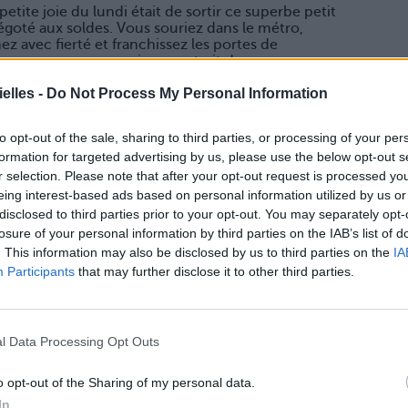
petite joie du lundi était de sortir ce superbe petit
égoté aux soldes. Vous souriez dans le métro,
z avec fierté et franchissez les portes de
enseur comme une reine montrait dans son carrosse.
ègues en train de discuter autour de votre dragon de
elles -
Do Not Process My Personal Information
nique ! » Nom de nom de bordel de gnou ! Elle a le
to opt-out of the sale, sharing to third parties, or processing of your per
formation for targeted advertising by us, please use the below opt-out s
er l’open space bondé que vous glissez sur deux
r selection. Please note that after your opt-out request is processed y
 de vous écraser à terre. Tout le monde relève la
eing interest-based ads based on personal information utilized by us or
et vous laisse repartir claudicante, votre talon à la
disclosed to third parties prior to your opt-out. You may separately opt-
losure of your personal information by third parties on the IAB’s list of
. This information may also be disclosed by us to third parties on the
IA
Participants
that may further disclose it to other third parties.
lettes en même temps que votre boss. Et il est très,
ent d’intimité anti-hiérarchique au possible. Vous
e-main et ponctuez tous vos gestes de « Hop »,
l Data Processing Opt Outs
o opt-out of the Sharing of my personal data.
In
ment pourrie et vient enfin l’heure de partir. Vous