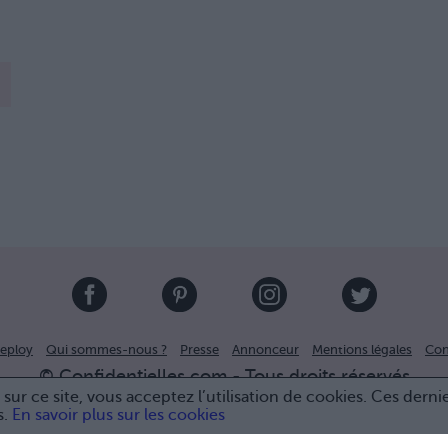
eploy
Qui sommes-nous ?
Presse
Annonceur
Mentions légales
Con
© Confidentielles.com - Tous droits réservés
sur ce site, vous acceptez l’utilisation de cookies. Ces derni
s.
En savoir plus sur les cookies