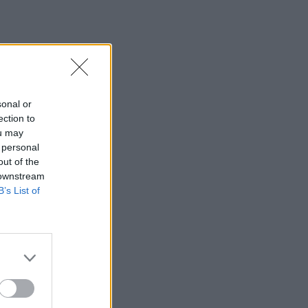
sonal or
ection to
ou may
 personal
out of the
 downstream
B’s List of