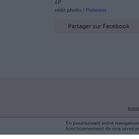
LP.
rédit photo /
Pinterest
Partager sur Facebook
Brand
En poursuivant votre navigation 
fonctionnement de nos service