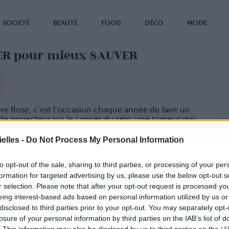
SOCIÉTÉ
BEAUTÉ
FOOD
DÉCO
MODE
PER pour mieux SAUVER
e Rose, c’est l’occasion chaque année de faire un
e projecteur sur le cancer du sein, une tumeur qui
e 1 femme sur 8.
elles -
Do Not Process My Personal Information
sque la prévention est un facteur clé pour s’en sortir,
tout ce que vous devez savoir sur cette maladie.
surveille !
to opt-out of the sale, sharing to third parties, or processing of your per
formation for targeted advertising by us, please use the below opt-out s
comme on ne va pas chez son gynéco tous les 4
r selection. Please note that after your opt-out request is processed y
s, on apprend des gestes tout simples pour détecter
ntuel problème sur ses seins : avec l’auto-
eing interest-based ads based on personal information utilized by us or
ion, à faire au moins 1 fois par mois, dans l’idéal en
disclosed to third parties prior to your opt-out. You may separately opt-
re partie du cycle (juste après les règles).
losure of your personal information by third parties on the IAB’s list of
pratique
. This information may also be disclosed by us to third parties on the
IA