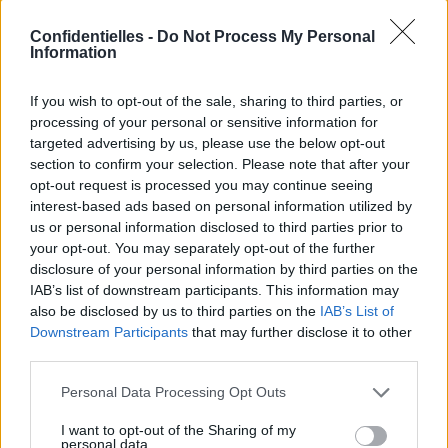
son nain. Vraiment, ça ne met pas à l’aise.
2. Le père hystérique
Confidentielles -
Do Not Process My Personal
Information
Alors lui, c’est le père qui s’est fadé le parc à contrecœur
parce que c’est comme ça tous les samedis et dimanches
depuis huit ans et qu’il vit manifestement le même enfer
If you wish to opt-out of the sale, sharing to third parties, or
avec son terrible mini-humain CHAQUE week-end.
processing of your personal or sensitive information for
Lui, il a perdu toute dignité, tout soupçon de raison. Il
targeted advertising by us, please use the below opt-out
traverse le parc tout rouge en hurlant : « Je te PREVIENS !
section to confirm your selection. Please note that after your
C’est la DERNIERE fois ! Je t’avais prévenu ! Le parc, c’est
opt-out request is processed you may continue seeing
FINI ! » en insistant bien sur les mots importants.
interest-based ads based on personal information utilized by
Il porte son gosse en baluchon sur son épaule, tête en
us or personal information disclosed to third parties prior to
bas, lui aussi touche rouge et hurlant. On se dit que ce
your opt-out. You may separately opt-out of the further
petit morveux va se prendre une bonne trempe et qu’il
disclosure of your personal information by third parties on the
ne recommencera plus jamais. Mais non en fait, on nous
IAB’s list of downstream participants. This information may
dit qu’il est là tous les week-ends, et que c’est le même
cirque. Ah, bah pas de chance...
also be disclosed by us to third parties on the
IAB’s List of
Downstream Participants
that may further disclose it to other
3. L’enfant demi-dieu
third parties.
Alors ça, c’est vraiment à gerber. On était là tranquille, en
train de creuser dans le bac à sable avec le bout de notre
Personal Data Processing Opt Outs
boots et on entend à deux centimètres de notre oreille :
« C’est BIIIIEEENNN ma puuuuuce, BRA-VO, tu as fait des
I want to opt-out of the Sharing of my
GROS progrèèèèès, je suis fière de toi chérie ! »
personal data.