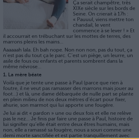
Ça serait champêtre, très
XIXe siècle sur les bords de
Seine. On crierait à 17h :
« Pauuul, viens mettre ton
chandail, le vent
commence à se lever ! » Et
il accourrait en trébuchant sur les mottes de terres, des
marrons pleins les mains…
Aaaaaah lala. Eh bah nope. Non non non, pas du tout, ça
n’est pas du tout ça le parc. C’est un piège, un leurre, un
asile de fous ou enfants et parents sombrent dans la
même névrose…
1. La mère béate
Voilà que je tente une passe à Paul (parce que rien à
foutre, il ne veut pas ramasser des marrons mais jouer au
foot…) et là, une dame débarquée de nulle part se plante
en plein milieu de nos deux mètres d’écart pour fixer,
ahurie, son marmot qui lui apporte une fougère.
Je lui ai dit « pardon » une ou deux fois et elle ne relève
pas le nez… Je finis par faire une passe à Paul, histoire de
lui signifier qu’elle était entre deux êtres humains, mais
non, elle a ramassé sa fougère, nous a souri comme une
demi morte sanctifiée et est partie tranquillement avec