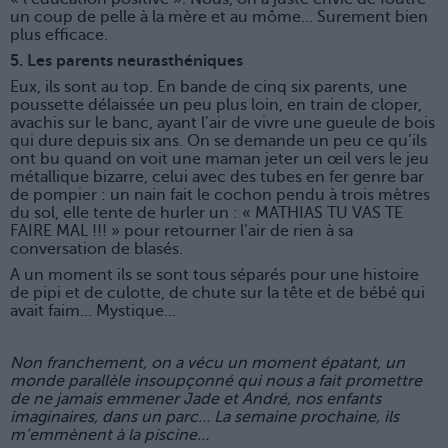
un coup de pelle à la mère et au môme… Surement bien
plus efficace.
5. Les parents neurasthéniques
Eux, ils sont au top. En bande de cinq six parents, une
poussette délaissée un peu plus loin, en train de cloper,
avachis sur le banc, ayant l’air de vivre une gueule de bois
qui dure depuis six ans. On se demande un peu ce qu’ils
ont bu quand on voit une maman jeter un œil vers le jeu
métallique bizarre, celui avec des tubes en fer genre bar
de pompier : un nain fait le cochon pendu à trois mètres
du sol, elle tente de hurler un : « MATHIAS TU VAS TE
FAIRE MAL !!! » pour retourner l’air de rien à sa
conversation de blasés.
A un moment ils se sont tous séparés pour une histoire
de pipi et de culotte, de chute sur la tête et de bébé qui
avait faim… Mystique…
Non franchement, on a vécu un moment épatant, un
monde parallèle insoupçonné qui nous a fait promettre
de ne jamais emmener Jade et André, nos enfants
imaginaires, dans un parc… La semaine prochaine, ils
m’emmènent à la piscine…