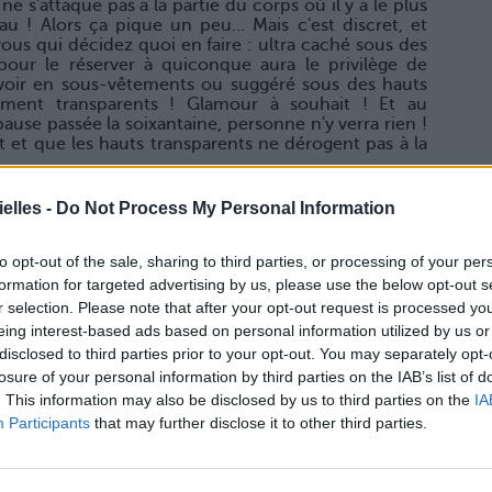
ne s'attaque pas à la partie du corps où il y a le plus
au ! Alors ça pique un peu… Mais c'est discret, et
vous qui décidez quoi en faire : ultra caché sous des
 pour le réserver à quiconque aura le privilège de
voir en sous-vêtements ou suggéré sous des hauts
ement transparents ! Glamour à souhait ! Et au
use passée la soixantaine, personne n'y verra rien !
t et que les hauts transparents ne dérogent pas à la
elles -
Do Not Process My Personal Information
oins douloureux, mais aussi moins discret ! C'est la
to opt-out of the sale, sharing to third parties, or processing of your per
urs exposée à l'extérieur – à moins de vous promener
formation for targeted advertising by us, please use the below opt-out s
ut donc être particulièrement sûre de soi pour viser
r selection. Please note that after your opt-out request is processed y
touage, vous pourrez toujours miser sur des bijoux pour
z par contre pour le portrait de votre grand tante sur
eing interest-based ads based on personal information utilized by us or
happe à vos interlocuteurs…
disclosed to third parties prior to your opt-out. You may separately opt-
losure of your personal information by third parties on the IAB’s list of
. This information may also be disclosed by us to third parties on the
IA
Participants
that may further disclose it to other third parties.
peu le tatouage « à la cool ». Pourquoi ? Parce qu'il
 jours, quand les gambettes se dévoilent et que les
C'est donc un endroit idéal pour des petits tatouages