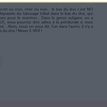
scret ou non, cher ou non… le bas du dos c'est NO
épassée du tatouage tribal dans le bas du dos, qui
asses pour le montrer… Dans le genre vulgaire, on a
US, vous pourrez dire adieu à la péridurale si vous
… Alors, nous on vous dit, l'un dans l'autre, il n'y a
s du dos ! Never E-VER !