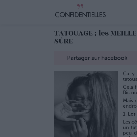
TATOUAGE : les MEILLEU
SÛRE
Partager sur Facebook
Ça y 
tatoua
Cela 
Bic no
Mais 
endroi
1. Les
Les cô
un tat
peu d