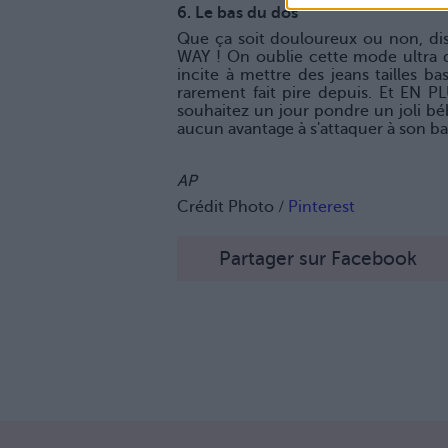
6. Le bas du dos
Que ça soit douloureux ou non, di
WAY ! On oublie cette mode ultra d
incite à mettre des jeans tailles b
rarement fait pire depuis. Et EN PL
souhaitez un jour pondre un joli bébé
aucun avantage à s'attaquer à son ba
AP
Crédit Photo /
Pinterest
Partager sur Facebook