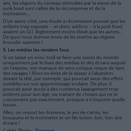
ans, les régions du cerveau stimulées par la vision de la
junk food sont celles de la récompense et de la
motivation...
D'un autre côté, une étude a récemment prouvé que les
enfants trop exposés – et donc addicts – à la junk food,
avaient un Q.I. légèrement moins élevé que les autres…
De quoi nous donner envie de les mettre au régime
brocolis-saumon !
5. Les médias les rendent fous
Si on laisse un mini-troll se faire une vision du monde
uniquement par le biais des médias et des écrans auquel
on l'expose, son manque de sens critique risque de faire
des ravages ! Alors on évite de le laisser à l'abandon
devant la télé, par exemple, qui pourrait avoir des effets
nuisibles sur son apprentissage scolaire. De plus, il
pourrait avoir accès à des contenus laaargement trop
violents pour son âge, ou traitant de choses qui ne le
concernent pas exactement, presque à n'importe quelle
heure…
Allez, on ressort les dominos, le jeu de cartes, les
bouquins et la trottinette et on file loiiiiin, loin, loin des
écrans !
Crédit Photo :
Pinterest