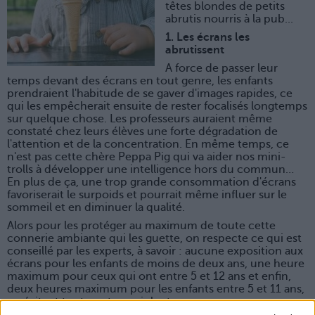
têtes blondes de petits
abrutis nourris à la pub...
1. Les écrans les
abrutissent
A force de passer leur
temps devant des écrans en tout genre, les enfants
prendraient l'habitude de se gaver d'images rapides, ce
qui les empêcherait ensuite de rester focalisés longtemps
sur quelque chose. Les professeurs auraient même
constaté chez leurs élèves une forte dégradation de
l'attention et de la concentration. En même temps, ce
n'est pas cette chère Peppa Pig qui va aider nos mini-
trolls à développer une intelligence hors du commun…
En plus de ça, une trop grande consommation d'écrans
favoriserait le surpoids et pourrait même influer sur le
sommeil et en diminuer la qualité.
Alors pour les protéger au maximum de toute cette
connerie ambiante qui les guette, on respecte ce qui est
conseillé par les experts, à savoir : aucune exposition aux
écrans pour les enfants de moins de deux ans, une heure
maximum pour ceux qui ont entre 5 et 12 ans et enfin,
deux heures maximum pour les enfants entre 5 et 11 ans,
en évitant tout contenu violent.