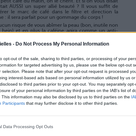
petit café du matin, on le chérit. Et si on vous disait
était AUSSI un super allié beauté ? Il vous suffit de
érer le marc de café dans le filtre et direction la
 : il sera parfait pour un gommage du corps !
 aucun risque de vous abîmer la peau (bon, inutile non
hein) et en plus la caféine agira comme un anti-
s bonus ? Ça sent booon le café jusque sous votre
elles -
Do Not Process My Personal Information
to opt-out of the sale, sharing to third parties, or processing of your per
formation for targeted advertising by us, please use the below opt-out s
r selection. Please note that after your opt-out request is processed y
eing interest-based ads based on personal information utilized by us or
lé
disclosed to third parties prior to your opt-out. You may separately opt-
 on ne cessera de vous le répéter ! Et pour un corps
losure of your personal information by third parties on the IAB’s list of
aucoup d'entre elles, et notamment sur l'huile de
. This information may also be disclosed by us to third parties on the
IA
Participants
that may further disclose it to other third parties.
 B, C et E, elle est raffermissante et agira comme
ez un peu trop « flop flop » à votre goût… Bref, elle
 ne pourrez plus vous passer !
l Data Processing Opt Outs