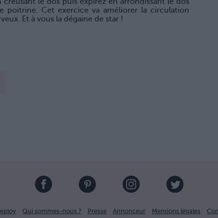
n creusant le dos puis expirez en arrondissant le dos
 poitrine. Cet exercice va améliorer la circulation
veux. Et à vous la dégaine de star !
eploy
Qui sommes-nous ?
Presse
Annonceur
Mentions légales
Con