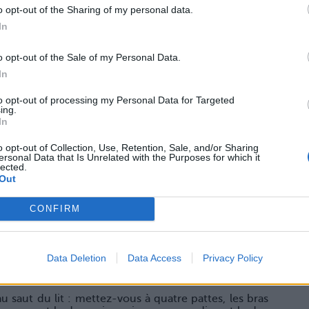
o opt-out of the Sharing of my personal data.
In
o opt-out of the Sale of my Personal Data.
lisé : trop rêche, trop sévère avec notre peau, trop
In
ssoire pour un corps de déesse ! Non seulement il
ui veulent obstruer vos gentils pores et donc ternir
to opt-out of processing my Personal Data for Targeted
ing.
In
 pour l'épilation : fini les poils incarnés ! A éviter
èches, pour ne pas les agresser. On s'en tient aussi à
o opt-out of Collection, Use, Retention, Sale, and/or Sharing
.
ersonal Data that Is Unrelated with the Purposes for which it
lected.
Out
CONFIRM
ez travailler votre allure de déesse rien qu'en vous
Data Deletion
Data Access
Privacy Policy
Eh oui, rien de plus simple pour tonifier son corps et
 au saut du lit : mettez-vous à quatre pattes, les bras