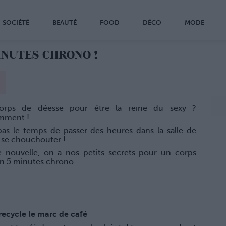
SOCIÉTÉ
BEAUTÉ
FOOD
DÉCO
MODE
INUTES CHRONO !
orps de déesse pour être la reine du sexy ?
mment !
pas le temps de passer des heures dans la salle de
 se chouchouter !
 nouvelle, on a nos petits secrets pour un corps
en 5 minutes chrono…
recycle le marc de café