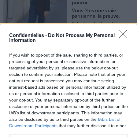
pourrie.
Vous êtes une vraie
parisienne, la preuve.
1. La bande de métro
noircie
Confidentielles -
Do Not Process My Personal
Lorsque vous arrivez dans le métro, vous regardez la
Information
bande blanche (plutôt grise) qui borde le quai.
Vous allez toujours à côté du côté plus gris foncé que gris
If you wish to opt-out of the sale, sharing to third parties, or
clair. C’est là que les gens sortent, et du coup, qu’il y a la
processing of your personal or sensitive information for
porte.
targeted advertising by us, please use the below opt-out
2. La flaque de vomi
section to confirm your selection. Please note that after your
Votre nez et vos yeux sont si aiguisés que vous évitez
opt-out request is processed you may continue seeing
toujours la flaque de vomi qui se trouve sur le trottoir.
interest-based ads based on personal information utilized by
C’est inexplicable mais c’est comme ça, un instinct de
us or personal information disclosed to third parties prior to
survie.
your opt-out. You may separately opt-out of the further
3. La sortie de métro
disclosure of your personal information by third parties on the
Vous descendez les escaliers du métro en furie et foncez
IAB’s list of downstream participants. This information may
au fond du quai. Un non averti vous prendrait pour une
also be disclosed by us to third parties on the
IAB’s List of
folle mais non, c’est juste que vous savez exactement ou
Downstream Participants
that may further disclose it to other
est calé l’autre escalier, celui de votre sortie de métro.
third parties.
4. L’envol de pigeon