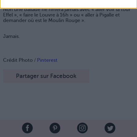
8. Les ballades du dimanche
Non une ballade ne rimera jamais avec « aller voir la tour
Effel », « faire le Louvre à 16h » ou « aller à Pigalle et
demander où est le Moulin Rouge ».
Jamais.
Crédit Photo /
Pinterest
Partager sur Facebook