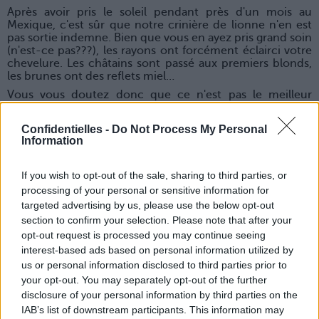
Après avoir pris le soleil pendant près d'un mois au
Mexique, c'est sûr que notre crinière de lionne n'en est
pas sortie indemne. Bien que vous en ayez pris grand soin
(n'est-ce pas???), les rayons ont forcément éclairci votre
chevelure. Les châtains sont passé aux premiers blonds,
les brunes ont des reflets miel…
Vous vous doutez donc que ce n'est pas le meilleur
moment pour aller appliquer une couleur sur ces
cheveux DÉJÀ dénaturés par le soleil ?! C'est presque un
Confidentielles -
Do Not Process My Personal
coup à se retrouver avec une crinière verte ou bleutée,
Information
en réaction à la décoloration préalable… Nous, on préfère
vous dire : mauvais plan !
If you wish to opt-out of the sale, sharing to third parties, or
processing of your personal or sensitive information for
targeted advertising by us, please use the below opt-out
section to confirm your selection. Please note that after your
3. Notre peau est en mode vacances
opt-out request is processed you may continue seeing
interest-based ads based on personal information utilized by
C'est sûr que passer quatre semaines à Sainte-Maxime, ça
laisse des traces. Et bien plus que du bronzage, ça nous
us or personal information disclosed to third parties prior to
laisse aussi une peau déstressée ! Déjà parce qu'on l'a
your opt-out. You may separately opt-out of the further
quand même un peu laissé tranquille niveau maquillage –
disclosure of your personal information by third parties on the
on n'est pas à Monaco, hein – et en plus parce qu'avec
IAB’s list of downstream participants. This information may
notre objectif bikini, on s'est bien gardé de s’empiffrer de