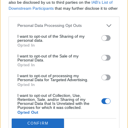
also be disclosed by us to third parties on the
IAB’s List of
mayo-surimi et de brownies au noix de pécan depuis un
Downstream Participants
that may further disclose it to other
bon bout de temps.
third parties.
Résultat ? On a une peau hâlée et sans bouton ! Alors
s'enflammer à se faire une nouvelle routine beauté avec
Personal Data Processing Opt Outs
un fond de teint peu couvrant en poudre, on y croit
moyen. Si on aimerait pouvoir se contenter d'un coup de
I want to opt-out of the Sharing of my
poudre sur le nez, on va vite déchanter quand notre peau
personal data.
aussi aura fait sa rentrée : pollution, stress et retour au
Opted In
fast-food… Autant dire qu'il en faudra un peu plus pour
couvrir cette peau terne et ravagée
!
I want to opt-out of the Sale of my
Personal Data.
Opted In
I want to opt-out of processing my
Personal Data for Targeted Advertising.
4. Notre crinière est cramée par le sel et le chlore
Opted In
Évidemment, et malgré toute notre bonne volonté,
I want to opt-out of Collection, Use,
quand on revient de trois semaines en République
Retention, Sale, and/or Sharing of my
Dominicaine, nos cheveux chéris ils sont quand même
Personal Data that Is Unrelated with the
bien ravagés ! Soleil, mer et piscine, bonjour les dégâts…
Purposes for which it was collected.
Et notre premier réflexe en rentrant, c'est de vouloir les
Opted Out
couper, pour leur faire prendre un nouveau départ. Parce
qu'eux aussi ont le droit à leur rentrée, soi-disant.
CONFIRM