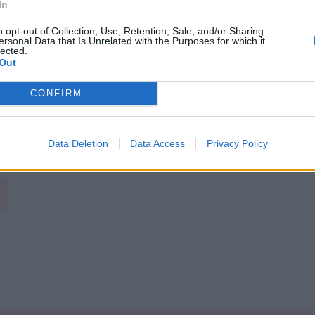
In
, surtout avec ses potes un peu cons. On préfère
ga passionnante qui nous donne envie de programmer
o opt-out of Collection, Use, Retention, Sale, and/or Sharing
ersonal Data that Is Unrelated with the Purposes for which it
 en célibataire.
lected.
Out
ires chez des potes, avant de nous dire carrément au
tristesse mais aussi une drôle de sensation de
CONFIRM
…
Data Deletion
Data Access
Privacy Policy