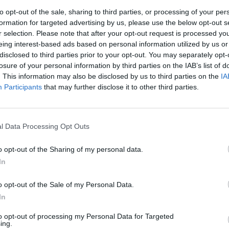
joie de la solitude
to opt-out of the sale, sharing to third parties, or processing of your per
formation for targeted advertising by us, please use the below opt-out s
sent teeeellement heureuse à l'idée de passer une
r selection. Please note that after your opt-out request is processed y
 sans lui ! On peut faire tellement de choses, comme
de lui, par exemple, et puis aussi… Roh, il rentre
eing interest-based ads based on personal information utilized by us or
disclosed to third parties prior to your opt-out. You may separately opt-
losure of your personal information by third parties on the IAB’s list of
. This information may also be disclosed by us to third parties on the
IA
a deux chances sur trois de manger en solo, parce qu'il
Participants
that may further disclose it to other third parties.
us attendre.
onche pour tout et n'importe quoi, mais à force, ça
 riposte même plus, tant notre intérêt pour lui est
l Data Processing Opt Outs
o opt-out of the Sharing of my personal data.
it quand il mâche. Ou quand il se mouche. Et hier, on
In
lors qu'on venait d'avoir une quinte de toux.
o opt-out of the Sale of my Personal Data.
 ne sache pas se servir de l'aspirateur. Aujourd'hui,
In
soirée avec des potes après qu'il a encore fait la
ème cigarette et qu'il trouve que ça pue.
to opt-out of processing my Personal Data for Targeted
ing.