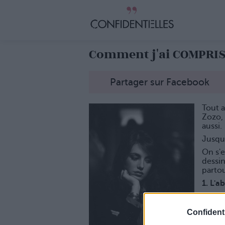
Comment j'ai COMPRIS
Partager sur Facebook
Tout a
Zozo, 
aussi.
Jusqu
On s'
dessin
partou
1. L'
On pas
absor
Confidenti
minute
est mê