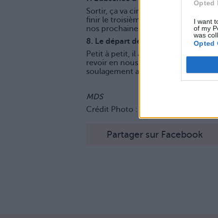
Opted 
Sortir, ça va cinq minutes pour nous
finir le troisième tome de cette sa
I want t
of my P
nos prochaines vacances en Italie. Et
was col
8. Le départ de Zozo
Opted 
Petit à petit, il a déménagé ses affa
revoir en nous laissant beaucoup de 
soulagement au creux de l'estomac
MDS
Crédit Photo :
Pinterest
Partager sur Facebook