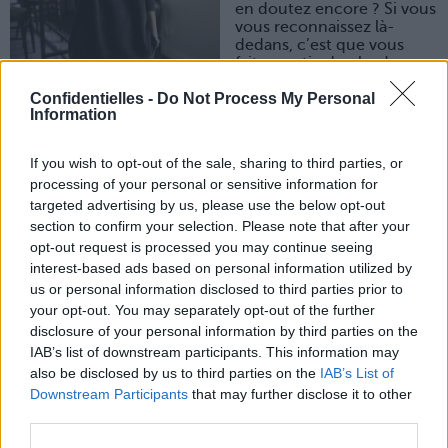
en doutez encore ? Si vous
vous reconnaissez là-
dedans, c’est que vous
faites partie du clan !
1. Le regard droit, le
Confidentielles -
Do Not Process My Personal
sourcil perplexe
Information
Lorsque quelqu’un parle ou tente de vous expliquer
quelque chose, vous avez tendance à manifester un
If you wish to opt-out of the sale, sharing to third parties, or
enthousiasme d’huître. Vous le regardez droit dans les
processing of your personal or sensitive information for
yeux, un sourcil légèrement relevé pour signifier que
vous écoutez mais à peine plus.
targeted advertising by us, please use the below opt-out
section to confirm your selection. Please note that after your
Du coup, on se demande si vous êtes en train de vous
opt-out request is processed you may continue seeing
dire : « Mon dieu qu’il est con ce type » ou « Mon dieu ce
que vous dites est étonnant ! »
interest-based ads based on personal information utilized by
us or personal information disclosed to third parties prior to
Mystérieux, intriguant… Glacial.
your opt-out. You may separately opt-out of the further
2. Le sourire léger et le « hmmhmm », pseudo intéressé
disclosure of your personal information by third parties on the
Lorsqu’on tente de vous prendre à partie dans une
IAB’s list of downstream participants. This information may
conversation très chiante, vous ne faites aucun effort et
also be disclosed by us to third parties on the
IAB’s List of
souriez lèvres serrées en marmonnant un
Downstream Participants
that may further disclose it to other
« hmmhmmm » complètement désintéressé.
third parties.
Ça a le don de bloquer le malotru qui pensait vous faire
une bonne blague vacharde.