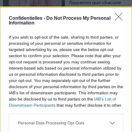
flippantes que chacune
avait à raconter autour de
la fellation…
Confidentielles -
Do Not Process My Personal
Franchement, on doute
Information
maintenant pour notre
sécurité…!
If you wish to opt-out of the sale, sharing to third parties, or
1. L’étouffe chrétien
processing of your personal or sensitive information for
« Purée une fois j’ai voulu me la jouer « gorge profonde »
targeted advertising by us, please use the below opt-out
genre « tu vas voir ce que tu vas voir mon coco »… Eh
section to confirm your selection. Please note that after your
bah, je me la suis collée dans le fond du gosier, j’ai eu une
opt-out request is processed you may continue seeing
énorme quinte de toux et ai failli vomir ! Le truc a fait
comme une ventouse au fond de ma gorge.
interest-based ads based on personal information utilized by
Sérieusement j’ai vu ma vie défiler ! »
us or personal information disclosed to third parties prior to
your opt-out. You may separately opt-out of the further
2. Le croc taquin
disclosure of your personal information by third parties on the
« J’y vais un peu costaud… Je me dis que ça va lui plaire…
IAB’s list of downstream participants. This information may
Et il a l’air d’aimer ça ! Je fais moins gaffe et là : une
also be disclosed by us to third parties on the
IAB’s List of
canine qui ripe… Il a sursauté comme un ouf et je me suis
pris un gros coup de genou dans le bide… J’ai cru que
Downstream Participants
that may further disclose it to other
j’avais de nouveau l’appendicite ! »
third parties.
3. L’ophtalmo copain
Personal Data Processing Opt Outs
« Petite fellation de dimanche soir, tranquillement posés
devant le bon vieux film du dimanche… Autant dire :