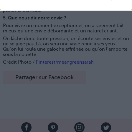
laisser guider, mais s’il est trop bourré, interrogeons
plutôt le cerveau.
5. Que nous dit notre envie ?
Pour vivre un moment exceptionnel, on a rarement fait
mieux qu’une envie débordante et un naturel criant.
On lâche donc toute pression, on écoute ses envies et on
ne se juge pas. Là, on sera une vraie reine à ses yeux.
Qu’on lui roule une galoche effrénée ou qu’on l’emporte
sous la couette…
Crédit Photo /
Pinterest/meangreensarah
Partager sur Facebook