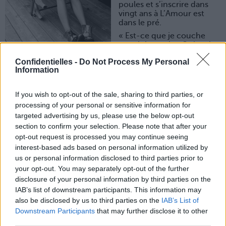
poules et s’inscrire dans
vingt ans à L’Amour est
dans le pré.
« Est-ce que je couche
avec lui ce soir ? Oui mais
en même temps pour qui
Confidentielles -
Do Not Process My Personal
on va me prendre !? En même temps si je ne couche pas
Information
avec lui il va se dire que je suis une Marie-Simone pleine
de principes surannés… »
Bon mais alors on fait comment pour coucher avec un
If you wish to opt-out of the sale, sharing to third parties, or
homme ?
processing of your personal or sensitive information for
targeted advertising by us, please use the below opt-out
1. Que dit notre tête ?
section to confirm your selection. Please note that after your
Posons-les choses entre nous et nous : est-ce qu’il te
opt-out request is processed you may continue seeing
plait ? Oui. Est-ce qu’il veut seulement coucher avec toi ?
interest-based ads based on personal information utilized by
Oui. Ah merde bon… Peut-être qu’on va plutôt éviter les
larmes et les envies de meurtre… Est-ce que nous, on
us or personal information disclosed to third parties prior to
veut juste coucher avec lui ? Oui ! Bon… Attention à ne
your opt-out. You may separately opt-out of the further
pas lui faire de mal tout de même, il veut peut-être plus…
disclosure of your personal information by third parties on the
Après cette petite interview de nous-même, on aura les
IAB’s list of downstream participants. This information may
idées plus claires (ou tellement embourbées qu’on
also be disclosed by us to third parties on the
IAB’s List of
picolera, fera n’importe quoi et puis tant pis, ça arrive.)
Downstream Participants
that may further disclose it to other
2. Que dit notre vagin ?
third parties.