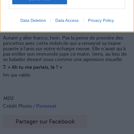
ou elle et, s'il a l'esprit de compétition, lui clouer le bec
pendant une loooongue journée.
6. « C'est marrant, j'ai voulu m'acheter la même jupe que
toi mais dans un beau coloris, pas cet espèce de vert
Data Deletion
Data Access
Privacy Policy
caca d'oie bizarre… Remarque, ça te va bien au teint à
toi. »
Autant y aller franco, hein. Pas la peine de prendre des
pincettes avec cette imbécile qui a renversé sa tisane
puante à l'anis sur votre écharpe neuve. Elle n'avait qu'à
pas enfiler son immonde jupe ce matin, tiens, au lieu de
se balader devant vous comme une agression visuelle.
7. « Ah tu me parlais, là ? »
Im-pa-rable.
MDS
Crédit Photo /
Pinterest
Partager sur Facebook