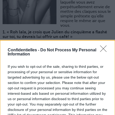
laquelle vous avez
perpétuellement envie de
mettre des claques sous le
simple prétexte qu'elle
respire le même air que
vous.
1. « Roh lala, je crois que Julien du cinquième a flashé
sur toi, tu devrais lui offrir un café! »
Julien du cinquième, c'est un mec plutôt mignon mais
tellement insupportable, imbu de lui-même et aussi idiot
Confidentielles -
Do Not Process My Personal
qu'un enfant de deux ans devant un jeu d'échecs. Mais
Information
quand vous n'en pouvez plus d'entendre le récit de sa vie
amoureuse (pseudo) tumultueuse, n'hésitez pas à la jeter
dans les bras du premier crétin venu. Comme ça, elle sera
If you wish to opt-out of the sale, sharing to third parties, or
plus souvent fourrée au cinquième que dans le bureau
processing of your personal or sensitive information for
d'à côté.
targeted advertising by us, please use the below opt-out
2. « C'est marrant, tu savais que les gens qui parlent pour
section to confirm your selection. Please note that after your
ne rien dire ont une espérance de vie vachement moins
opt-out request is processed you may continue seeing
grande que les autres ? »
interest-based ads based on personal information utilized by
Son barbecue du week-end dernier, la rentrée du neveu
us or personal information disclosed to third parties prior to
de sa cousine en CP et la plante verte qu'elle a trouvée
your opt-out. You may separately opt-out of the further
chez Truffaut hier soir, voilà tous les sujets absolument
disclosure of your personal information by third parties on the
passionnants auxquels vous avez eu le droit depuis ce
IAB’s list of downstream participants. This information may