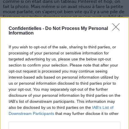
comme si on était dans un tableau Pinterest et hop, on
fait la photo. Mais même si on avait réussi à faire la petite
moue parfaite, on s'aperçoit bien vite qu'il y a une pile de
factures qui traîne derrière nous et qu'on avait oublié de
débarrasser la casserole des pâtes…
Confidentielles -
Do Not Process My Personal
La meilleure solution ? Filer chez une copine maniaque
Information
du rangement et faire une petite séance photo dans son
appartement au décor parfait.
If you wish to opt-out of the sale, sharing to third parties, or
3. La coiffure mal choisie
processing of your personal or sensitive information for
C'est un peu ce moment où on se regarde dans la glace
targeted advertising by us, please use the below opt-out
et on trouve que nos cheveux sont teeeellement beaux
section to confirm your selection. Please note that after your
qu'il faut absolument immortaliser ce moment. Alors
hop, on les bouscule à droite, on les bouscule à gauche,
opt-out request is processed you may continue seeing
on les chahute, on les froisse, pour leur donner un peu
interest-based ads based on personal information utilized by
de ce wavy qui fait une tête tellement cool et des selfies
us or personal information disclosed to third parties prior to
parfaits. Sauf que bon, on finit toujours par ressembler à
your opt-out. You may separately opt-out of the further
une lionne toute ébouriffée. Mais quand on essaye de les
disclosure of your personal information by third parties on the
laisser tranquille, c'est encore pire, on dirait notre vieille
IAB’s list of downstream participants. This information may
prof de violon…
also be disclosed by us to third parties on the
IAB’s List of
Mieux vaut secouer un peu la tête et la pencher
Downstream Participants
that may further disclose it to other
légèrement sur le côté pour se donner un petit air « prise
sur le vif » qui marche à tous les coups !
third parties.
4. Le quinoa gate