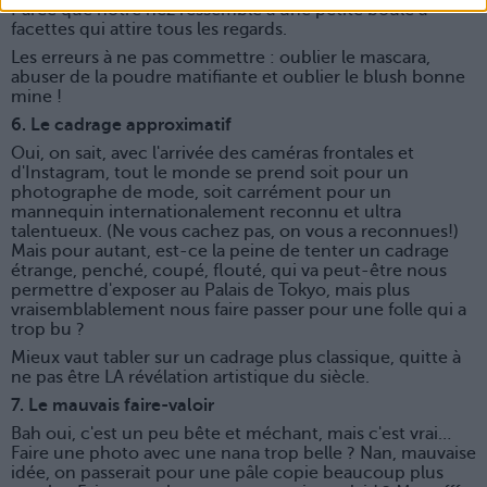
Parce que notre nez ressemble à une petite boule à
facettes qui attire tous les regards.
Les erreurs à ne pas commettre : oublier le mascara,
abuser de la poudre matifiante et oublier le blush bonne
mine !
6. Le cadrage approximatif
Oui, on sait, avec l'arrivée des caméras frontales et
d'Instagram, tout le monde se prend soit pour un
photographe de mode, soit carrément pour un
mannequin internationalement reconnu et ultra
talentueux. (Ne vous cachez pas, on vous a reconnues!)
Mais pour autant, est-ce la peine de tenter un cadrage
étrange, penché, coupé, flouté, qui va peut-être nous
permettre d'exposer au Palais de Tokyo, mais plus
vraisemblablement nous faire passer pour une folle qui a
trop bu ?
Mieux vaut tabler sur un cadrage plus classique, quitte à
ne pas être LA révélation artistique du siècle.
7. Le mauvais faire-valoir
Bah oui, c'est un peu bête et méchant, mais c'est vrai…
Faire une photo avec une nana trop belle ? Nan, mauvaise
idée, on passerait pour une pâle copie beaucoup plus