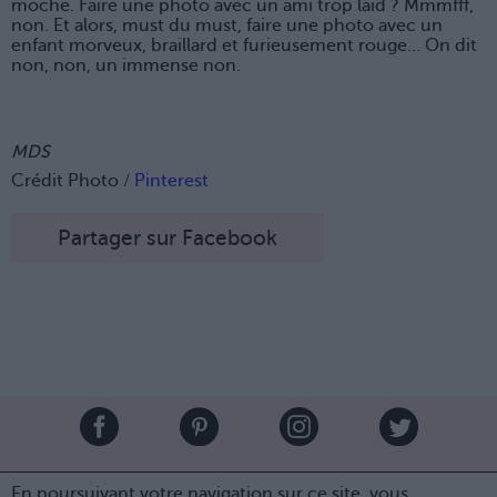
moche. Faire une photo avec un ami trop laid ? Mmmfff,
non. Et alors, must du must, faire une photo avec un
enfant morveux, braillard et furieusement rouge… On dit
non, non, un immense non.
MDS
Crédit Photo /
Pinterest
Partager sur Facebook
Brandeploy
Qui sommes-nous ?
Presse
Annonceur
En poursuivant votre navigation sur ce site, vous