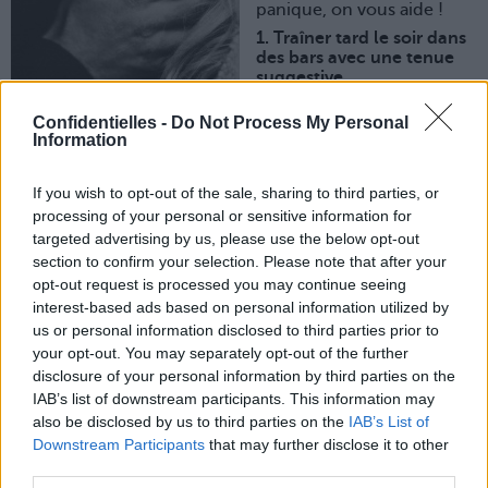
panique, on vous aide !
1. Traîner tard le soir dans
des bars avec une tenue
suggestive
Aux grands maux les
Confidentielles -
Do Not Process My Personal
grands remèdes. Vous voulez un mec le soir de la saint-
Information
Valentin ? Hop, on dégaine le t-shirt à message TRÈS
explicite (« Voulez-vous coucher avec moi, ce soir ? »), et
on l’agite sous le nez des zozos qui nous tapent dans l’œil
If you wish to opt-out of the sale, sharing to third parties, or
(hé oh, on n’a pas dit qu’on couchait avec n’importe qui,
processing of your personal or sensitive information for
non plus !). Si y’en a pas un dans le tas qui aura capté le
targeted advertising by us, please use the below opt-out
message…
section to confirm your selection. Please note that after your
2. Inventer le parfum « pizza-saucisson »
opt-out request is processed you may continue seeing
La seule et unique fragrance la plus envoûtante pour les
interest-based ads based on personal information utilized by
hommes : celle de la pizza, accompagnée de saucisson
us or personal information disclosed to third parties prior to
bien entendu. Du coup, comme on ne trouve pas ça au
your opt-out. You may separately opt-out of the further
Sephora du coin, il ne vous reste plus qu’à l’inventer en
disclosure of your personal information by third parties on the
deux temps trois mouvements : hop, une part de pizza et
une poignée de saucisson dans le mixer, on shake le tout
IAB’s list of downstream participants. This information may
et on ajoute une bonne dose de tequila, pour que le
also be disclosed by us to third parties on the
IAB’s List of
parfum tienne parfaitement sur la peau (c’est qu’il y en a,
Downstream Participants
that may further disclose it to other
là-dedans !). Ensuite, on n’a plus qu’à pschitter le tout sur
third parties.
ses poignets, et tenter une approche du nouveau