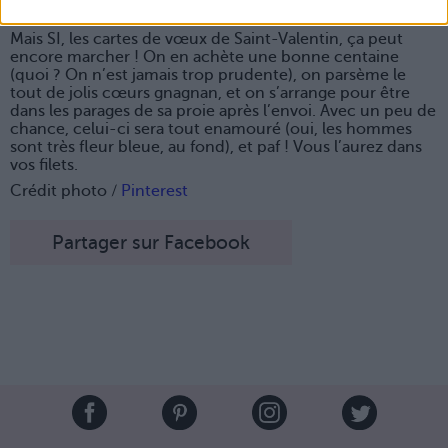
votre connaissance
Mais SI, les cartes de vœux de Saint-Valentin, ça peut
encore marcher ! On en achète une bonne centaine
(quoi ? On n’est jamais trop prudente), on parsème le
tout de jolis cœurs gnagnan, et on s’arrange pour être
dans les parages de sa proie après l’envoi. Avec un peu de
chance, celui-ci sera tout enamouré (oui, les hommes
sont très fleur bleue, au fond), et paf ! Vous l’aurez dans
vos filets.
Crédit photo /
Pinterest
Partager sur Facebook