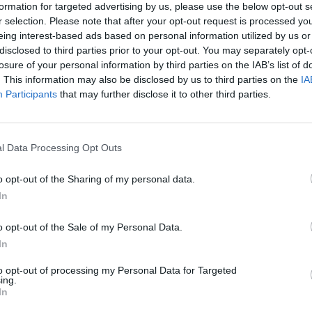
leure, puis il rigole
formation for targeted advertising by us, please use the below opt-out s
r selection. Please note that after your opt-out request is processed y
 4h du mat’, vous venez d’être tirée de votre doux
l par un hurlement à faire dresser les cheveux sur
eing interest-based ads based on personal information utilized by us or
e d’un zombie, et vous déboulez dans sa chambre,
disclosed to third parties prior to your opt-out. You may separately opt-
agard : il vous voit, et il rigole !
losure of your personal information by third parties on the IAB’s list of
. This information may also be disclosed by us to third parties on the
IA
Participants
that may further disclose it to other third parties.
l n’a pas DU TOUT envie d’aller faire pipi (bien
ps à changer à 3 heures du matin parce que quelqu’un
l Data Processing Opt Outs
d il a les mains et la bouche recouverts de chocolat
 blanc tout neuf…
o opt-out of the Sharing of my personal data.
In
ment quand vous lui dites qu’il y a du pain au
e quand il s’agit de ranger ses monstrueux Lego® qui
o opt-out of the Sale of my Personal Data.
 devient parfaitement sourd.
In
eut plus les voir en peinture et en fait une œuvre d’art
to opt-out of processing my Personal Data for Targeted
ing.
In