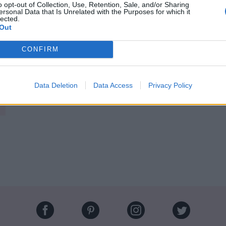
es les 2 minutes, du coup vous ne savez plus trop si
o opt-out of Collection, Use, Retention, Sale, and/or Sharing
princesse-astronaute-coiffeur-institutrice-
ersonal Data that Is Unrelated with the Purposes for which it
lected.
use-présidente, et vous laissez tomber l’inscription
Out
 impressionnante
CONFIRM
 en vacances, quand vous devez vous taper 6h d’avion
Data Deletion
Data Access
Privacy Policy