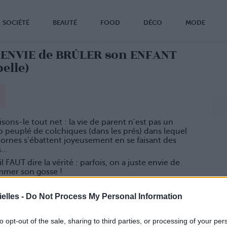
SOCIÉTÉ
BEAUTÉ
FOOD
DÉCO
MODE
 ENVIE de BRÛLER son ENFANT
belle)
isons-le tout net : la vie de parent n’est pas un
 peuplé de colchiques (dans les prés) dans lequel
cornes s’ébattent joyeusement en se faisant des
s…
l FAUT dire la vérité : parfois, on a juste envie de
mer son gosse !
 a deux maladies en même temps
elles -
Do Not Process My Personal Information
i, tant qu’à faire de tomber malade à peu près tous
 jours, il se paie DEUX virus en même temps : le
gastro + grippe étant bien plus fun, hein !
to opt-out of the sale, sharing to third parties, or processing of your per