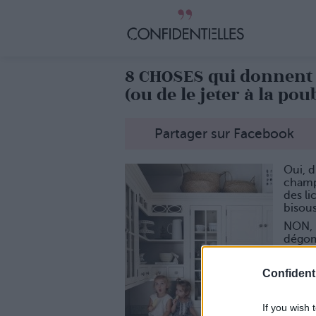
8 CHOSES qui donnent
(ou de le jeter à la pou
Partager sur Facebook
Oui, d
champ
des li
bisou
NON, i
dégom
1. Il
Confidenti
Bah ou
les 15
combo 
If you wish 