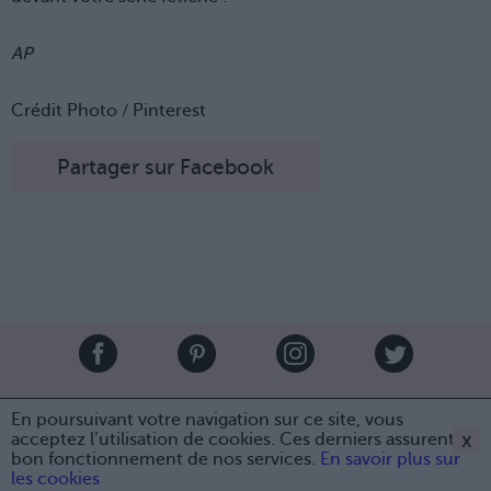
AP
Crédit Photo / Pinterest
Partager sur Facebook
Brandeploy
Qui sommes-nous ?
Presse
Annonceur
En poursuivant votre navigation sur ce site, vous
Mentions légales
Contact
x
acceptez l’utilisation de cookies. Ces derniers assurent le
bon fonctionnement de nos services.
En savoir plus sur
© Confidentielles.com - Tous droits réservés
Partager sur Facebook
les cookies