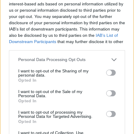
interest-based ads based on personal information utilized by
3. Le café
us or personal information disclosed to third parties prior to
Zozo, il aime bien son café le matin. En même temps, qui
your opt-out. You may separately opt-out of the further
ne l'aime pas !? Mais sauf que lui, il nettoie la cafetière
disclosure of your personal information by third parties on the
tout de suite
après ! Et qu'à chaque fois, le filtre usager il
IAB’s list of downstream participants. This information may
passe à la poubelle ! La POUBELLE !! Alors qu'on lui a dit
also be disclosed by us to third parties on the
IAB’s List of
des millions de fois de nous le garder pour un gommage
au marc de café… Bah oui quoi, il est bien content quand
Downstream Participants
that may further disclose it to other
on a la peau toute douce, lui, alors qu'il y mette du sien
third parties.
un peu !
Personal Data Processing Opt Outs
4. La voiture
I want to opt-out of the Sharing of my
Votre mec et sa voiture, c'est une longue histoire
personal data.
Opted In
d'amour… Et dès que vous la prenez, c'est une sacrée
bataille pour récupérer les clés : il vous récite le code de
la route, il récapitule les règles de sécurité et il arrive
I want to opt-out of the Sale of my
Personal Data.
toujours à glisser le prix qu'elle lui a coûté… Alors
Opted In
forcément, le jour où vous avez peut-être un tout petit
poil éraflé une jante, le Zozo il vous a soufflé dans le nez…
I want to opt-out of processing my
A croire qu'il aurait préféré que ça soit vous qui y laissiez
Personal Data for Targeted Advertising.
un bras ! Et puis ça va, des jantes, il lui en reste trois !
Opted In
I want to opt-out of Collection, Use,
5. Le canapé