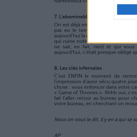
harmonieux comme programme.
7. L'abominable collègue
On est déjà en retard, à moitié débra
pas eu le temps de refaire à l'ide
aujourd'hui la réunion avec la collè
qui ruine notre job parce qu'elle n'
ne sait, en fait, rien) et qui vous
aujourd'hui, c'était presque obligé q
8. Les clés infernales
C'est ENFIN le moment de rentrer,
l'impression d'avoir vécu quatre jo
chose : vous enfoncer dans votre ca
« Game of Thrones ». Ahhh oui, c'e
fait l'aller-retour au bureau pour c
votre bureau, en cherchant un mouch
Nous on vous le dit, il y en a qui se
AP