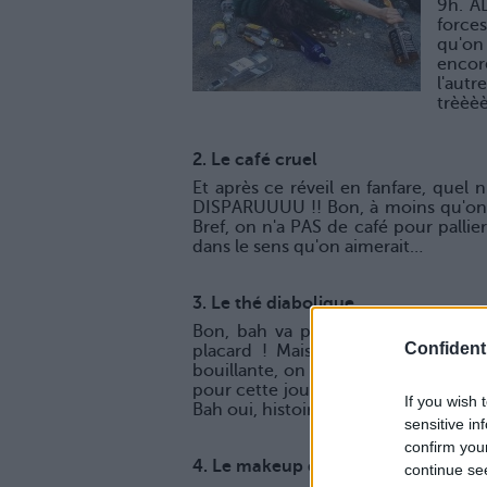
9h. AL
force
qu'on 
encor
l'autr
trèèèè
2. Le café cruel
Et après ce réveil en fanfare, quel
DISPARUUUU !! Bon, à moins qu'on a
Bref, on n'a PAS de café pour pallie
dans le sens qu'on aimerait…
3. Le thé diabolique
Bon, bah va pour un thé vert alor
Confidenti
placard ! Mais bizarrement, quand
bouillante, on se sert un bon thé b
pour cette journée… Au moins jusqu
If you wish 
Bah oui, histoire de bien rester da
sensitive in
confirm you
4. Le makeup démoniaque
continue se