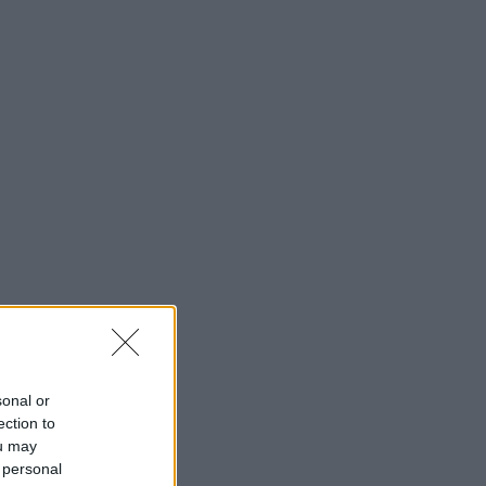
sonal or
ection to
ou may
 personal