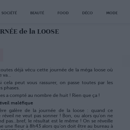
SOCIÉTÉ
BEAUTÉ
FOOD
DÉCO
MODE
URNÉE de la LOOSE
toutes déjà vécu cette journée de la méga loose où
e va…
si cela peut vous rassurer, on passe toutes par les
 phases.
les a compté au nombre de huit ! Rien que ça !
réveil maléfique
ère galère de la journée de la loose : quand ce
 réveil ne veut pas sonner ! Bon, ou alors qu'on ne
nd pas...bref, le résultat est le même ! On se réveille
 une fleur à 8h43 alors qu'on doit être au bureau à