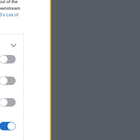
out of the
 downstream
B’s List of