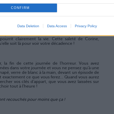
CONFIRM
illée et avec un œil plus maquillé que l'autre (on n'a
ntique l'eyeliner…) quand on se souvient que c'est
Data Deletion
Data Access
Privacy Policy
gue relou, la pire de la boîte, du MONDE même ! Celle
est jamais d'accord avec rien, qui connaît tout (mais
 pourrit clairement la vie. Cette saleté de Corine,
u'elle soit là pour voir votre décadence !
 la fin de cette journée de l'horreur. Vous avez
urnées dans votre journée et vous ne pensez qu'à une
napé, verre de blanc à la main, devant un épisode de
st exactement ce que vous ferez… Quand vous aurez
hercher vos clés d'appart, que vous avez laissées sur
oir tout à l'heure !
 sont recouchés pour moins que ça !