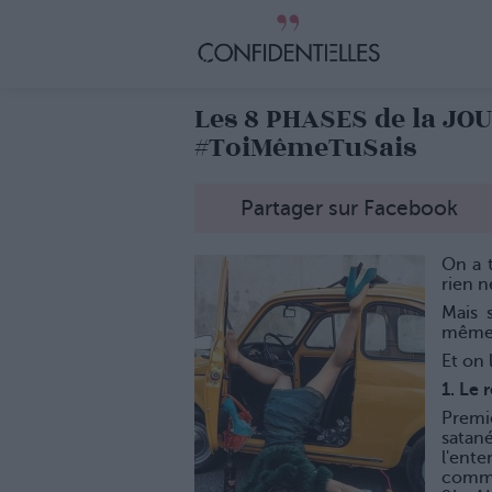
Les 8 PHASES de la JO
#ToiMêmeTuSais
Partager sur Facebook
On a 
rien n
Mais 
mêmes
Et on 
1. Le 
Premi
satané
l'ente
comme