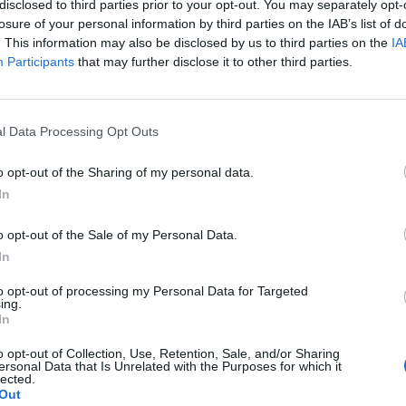
disclosed to third parties prior to your opt-out. You may separately opt-
 profil bas aujourd'hui, parce que c'était pas vraiment
ler, en se disant qu'au moins, cette étape est sans
losure of your personal information by third parties on the IAB’s list of
de se mettre le mascara dans l’œil, parce qu'on a eu un
. This information may also be disclosed by us to third parties on the
IA
 eyeliner et de devoir tout recommencer, depuis
Participants
that may further disclose it to other third parties.
c'est pas mal non plus de casser son rouge à lèvres en
ette journée est un terrain miné et on est un soldat
l Data Processing Opt Outs
o opt-out of the Sharing of my personal data.
la série « bonjour, ceci est une journée pourrie qui
ce qu'on a voulu mettre sa nouvelle robe, et
In
filés une fois qu'on avait passé la porte ! Ou parce
 que le bouton s'est mis à sauter dans le métro pour
o opt-out of the Sale of my Personal Data.
heureusement qu'on a mis des baskets et pas des
pour se prendre le talon dans la bouche d'égoût,
In
to opt-out of processing my Personal Data for Targeted
ing.
In
ui, quand on est en retard comme on l'a jamais été,
o opt-out of Collection, Use, Retention, Sale, and/or Sharing
et que notre voiture n'avance pas d'un pouce ! Ou
ersonal Data that Is Unrelated with the Purposes for which it
é pour raison technique, ou notre bus annulé pour
lected.
ême temps, ça se tient hein, c'est même plutôt
Out