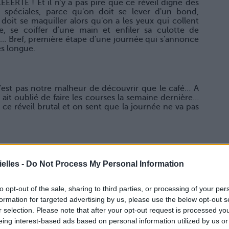
EEERTE ! Et il n'y a pas pire que ce réveil digne des
s spéciales, parce qu'on doit se lever d'un bond,
doit se maquiller alors qu'on a les yeux qui collent
e, se coiffer d'une main et enfiler sa culotte de
e… Bref, première étape d'une journée qui s'annonce
s longue.
 n'est pas notre malheur de découvrir que le café… A
it oublié de faire les courses la semaine dernière…
r ce réveil brutal et on sent que la journée ne va pas
s ! Heureusement qu'il reste un sachet au fond du
elles -
Do Not Process My Personal Information
 ça ne veut pas, ça ne veut pas : une fois l'eau
ien chaud qui va nous remettre dans le droit chemin
'à ce qu'on renverse notre tasse sur notre MacBook.
to opt-out of the sale, sharing to third parties, or processing of your per
ns le thème de la JOURNÉE DE LA LOOSE QUI PUE !
formation for targeted advertising by us, please use the below opt-out s
r selection. Please note that after your opt-out request is processed y
eing interest-based ads based on personal information utilized by us or