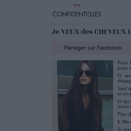
Je VEUX des CHEVEUX 
Partager sur Facebook
Pour l
pour s
Et au
dégag
Sauf 
et en p
Et qu'
mots 
Plan 
1. O
Si vou