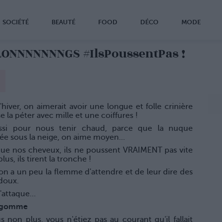
SOCIÉTÉ
BEAUTÉ
FOOD
DÉCO
MODE
LONNNNNNNGS #IlsPoussentPas !
'hiver, on aimerait avoir une longue et folle crinière
e la péter avec mille et une coiffures !
ssi pour nous tenir chaud, parce que la nuque
ée sous la neige, on aime moyen…
que nos cheveux, ils ne poussent VRAIMENT pas vite
lus, ils tirent la tronche !
on a un peu la flemme d'attendre et de leur dire des
doux.
d'attaque…
n gomme
s non plus, vous n'étiez pas au courant qu'il fallait