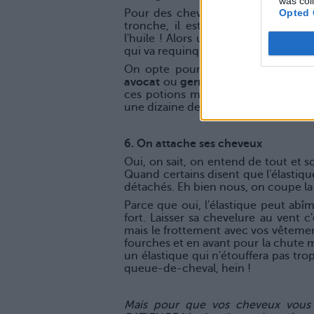
was col
Opted 
Pour des cheveux qui pètent la for
tronche, il est indispensable de l
l'huile ! Alors une fois par semaine
qui va requinquer en profondeur not
On opte pour des huiles végétales
avocat
ou
germe de blé
, on les pré
ces potions magiques. Et on se les
une dizaine de minutes avant de ri
6. On attache ses cheveux
Oui, on sait, on entend de tout et s
Quand certains disent que l'élastique 
détachés. Eh bien nous, on coupe la
Parce que oui, l'élastique peut abîm
fort. Laisser sa chevelure au vent c
mais le frottement avec vos vêtemen
fourches et en avant pour la chute ma
un élastique qui n'étouffera pas tro
queue-de-cheval, hein !
Mais pour que vos cheveux vous gr