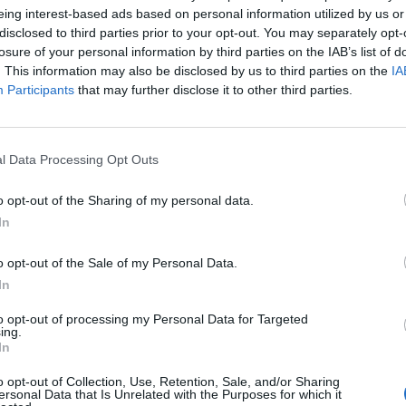
a part entre le rêve d'une crinière à la Blake Lively et
eing interest-based ads based on personal information utilized by us or
c'est VRAIMENT l'ingrédient indispensable pour notre
disclosed to third parties prior to your opt-out. You may separately opt-
pousse des cheveux, le lait de coco est un champion
losure of your personal information by third parties on the IAB’s list of
laire.
. This information may also be disclosed by us to third parties on the
IA
che et on laisse poser 2 à 3 heures avant de rincer.
Participants
that may further disclose it to other third parties.
anté qui poussent d'une traite ! Attention quand
doit contenir minimum 90 % de coco, complétés avec
l Data Processing Opt Outs
 une chevelure à faire pâlir Raiponce, on la veut
o opt-out of the Sharing of my personal data.
 y va à fond et on achète tout ce qui, de près ou de
In
ser nos cheveux ! Sauf que c'est là notre principale
o opt-out of the Sale of my Personal Data.
elu, il est impératif d'alterner les shampoings adaptés
In
s
shampoings doux
et donc neutres. Un cuir chevelu
 booster la croissance d'un cheveu en pleine santé !
to opt-out of processing my Personal Data for Targeted
ccélérateurs de pousse » : vendus comme miraculeux,
ing.
amas de substances chimiques qui dessèchent et
In
o opt-out of Collection, Use, Retention, Sale, and/or Sharing
ersonal Data that Is Unrelated with the Purposes for which it