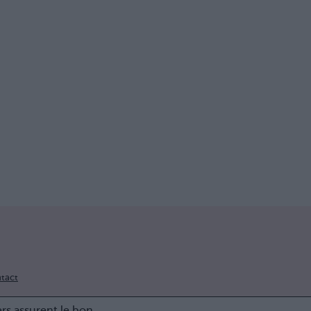
tact
ers assurent le bon