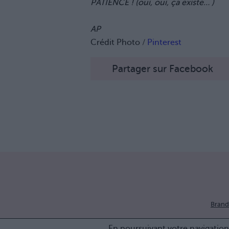
PATIENCE ! (oui, oui, ça existe… )
AP
Crédit Photo /
Pinterest
Partager sur Facebook
Brand
En poursuivant votre navigation 