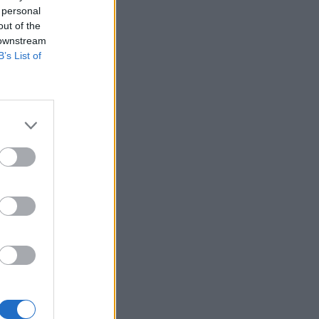
 personal
out of the
 downstream
B’s List of