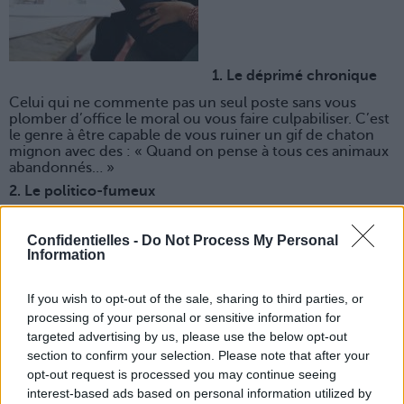
1. Le déprimé chronique
Celui qui ne commente pas un seul poste sans vous
plomber d’office le moral ou vous faire culpabiliser. C’est
le genre à être capable de vous ruiner un gif de chaton
mignon avec des : « Quand on pense à tous ces animaux
abandonnés… »
2. Le politico-fumeux
Celui-là est parfait dans le genre casse-bonbons. Il poste
sans cesse des photos de n’importe quel politicien pour
Confidentielles -
Do Not Process My Personal
faire réagir sa communauté d’amis et relancer derrière
Information
son avis cinglant et insupportable de vieux réac’.
If you wish to opt-out of the sale, sharing to third parties, or
processing of your personal or sensitive information for
targeted advertising by us, please use the below opt-out
section to confirm your selection. Please note that after your
opt-out request is processed you may continue seeing
interest-based ads based on personal information utilized by