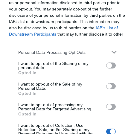
us or personal information disclosed to third parties prior to
3. L’ex-something
your opt-out. You may separately opt-out of the further
disclosure of your personal information by third parties on the
Ex-ami, ex-mec, ex-nana, ex-pote… Ça dégage !
Regarder son Facebook ne sera qu’un moyen glauque de
IAB’s list of downstream participants. This information may
suivre la vie de quelqu’un qui ne partage plus la vôtre !
also be disclosed by us to third parties on the
IAB’s List of
C’est contre nature.
Downstream Participants
that may further disclose it to other
4. La chanceuse
third parties.
Celle qui n’a jamais bossé de sa vie et poste des photos
Personal Data Processing Opt Outs
de vacances toutes les six minutes dans six pays
différents qui nous font croire que notre vie est
médiocre. On vire, on ne veut pas voir cette débauche de
I want to opt-out of the Sharing of my
personal data.
piscine, de jacuzzi et de soleil !
Opted In
I want to opt-out of the Sale of my
Personal Data.
Opted In
I want to opt-out of processing my
Personal Data for Targeted Advertising.
Opted In
5. Celui qui vit sur Facebook
I want to opt-out of Collection, Use,
Retention, Sale, and/or Sharing of my
On vire les personnes qui pensent avoir de l’importance
Personal Data that Is Unrelated with the