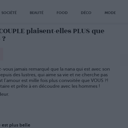
SOCIÉTÉ
BEAUTÉ
FOOD
DÉCO
MODE
 COUPLE plaisent-elles PLUS que
 ?
z-vous jamais remarqué que la nana qui est avec son
puis des lustres, qui aime sa vie et ne cherche pas
t l’amour est mille fois plus convoitée que VOUS ?!
taire et prête à en découdre avec les hommes !
eur.
e est plus belle