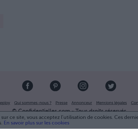
eploy
Qui sommes-nous ?
Presse
Annonceur
Mentions légales
Con
© Confidentielles.com - Tous droits réservés
sur ce site, vous acceptez l’utilisation de cookies. Ces derni
s.
En savoir plus sur les cookies