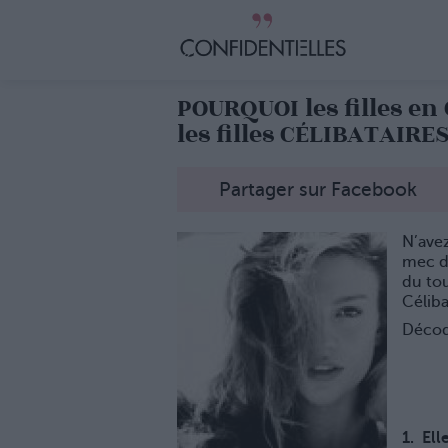
POURQUOI les filles en
les filles CÉLIBATAIRES
Partager sur Facebook
N’ave
mec de
du tou
Céliba
Décod
1. Ell