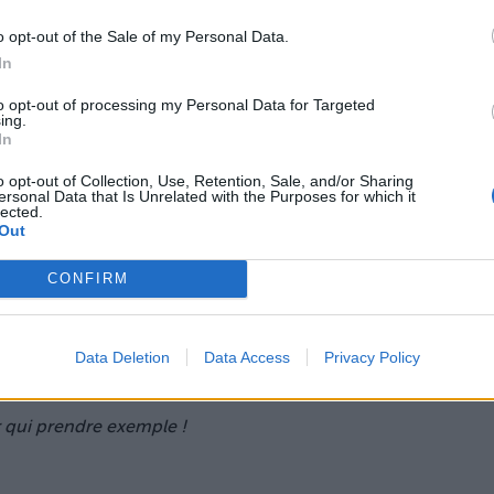
 le temps de parler de tout, de rien, de se focaliser
o opt-out of the Sale of my Personal Data.
s avoir de rapports feints avec les hommes. Du coup,
s séduisante.
In
to opt-out of processing my Personal Data for Targeted
ing.
In
o opt-out of Collection, Use, Retention, Sale, and/or Sharing
ersonal Data that Is Unrelated with the Purposes for which it
lected.
Out
a figure en vrac et la mine grise parce qu'elle a fait
uci. Du coup, elle a ce petit grain de folie qui fait
ull de son mec et son giga chignon perché sur son
CONFIRM
corps. Du coup, elle respire la sensualité voire
Data Deletion
Data Access
Privacy Policy
ent, ça donne envie !
 qui prendre exemple !