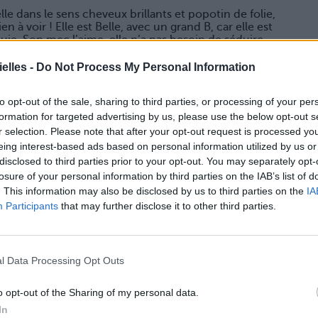
lle dans le sens cheveux brillants et popotin de folie,
ien à voir ! Elle est Belle, avec un grand B, car elle est
ie. Son mec l’aime, elle n’a pas besoin de séduire
jouer de l’œil aguicheur, elle est Elle, avance dans sa
ns trembler, et ça, c’est séduisant.
elles -
Do Not Process My Personal Information
to opt-out of the sale, sharing to third parties, or processing of your per
mmes (ou femmes) et les considère d’égale à égale,
e ! C’est un peu un challenge pour eux de séduire
formation for targeted advertising by us, please use the below opt-out s
ême envie que si elle regardait un poisson mort. Du
r selection. Please note that after your opt-out request is processed y
faire remarquer.
eing interest-based ads based on personal information utilized by us or
disclosed to third parties prior to your opt-out. You may separately opt-
losure of your personal information by third parties on the IAB’s list of
. This information may also be disclosed by us to third parties on the
IA
Participants
that may further disclose it to other third parties.
amour, elle ne fait pas peur aux frileux de
l Data Processing Opt Outs
détaché qu’ils s’imaginent que c’est la femme
rs rigolote (non, mais en vrai elle s’engueule comme
o opt-out of the Sharing of my personal data.
In