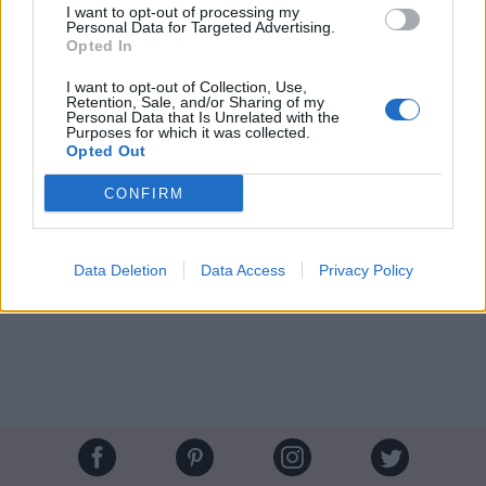
I want to opt-out of processing my
Personal Data for Targeted Advertising.
Opted In
I want to opt-out of Collection, Use,
Retention, Sale, and/or Sharing of my
Personal Data that Is Unrelated with the
Purposes for which it was collected.
Opted Out
CONFIRM
Crédit photo /
Pinterest
Data Deletion
Data Access
Privacy Policy
Partager sur Facebook