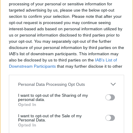
processing of your personal or sensitive information for
suffisamment longs pour que ça fonctionne bien.
targeted advertising by us, please use the below opt-out
3. Pourquoi c'est chouette
section to confirm your selection. Please note that after your
Parce que les poils sont retirés jusqu'à la racine, et
opt-out request is processed you may continue seeing
surtout parce que cette technique est ultra-précise, et
interest-based ads based on personal information utilized by
pratiquée par une vraie experte elle permet d'obtenir un
us or personal information disclosed to third parties prior to
sourcil bien dessiné. En plus, c'est peu douloureux et la
repousse est plus lente qu'avec les autres méthodes.
your opt-out. You may separately opt-out of the further
disclosure of your personal information by third parties on the
IAB’s list of downstream participants. This information may
also be disclosed by us to third parties on the
IAB’s List of
Downstream Participants
that may further disclose it to other
third parties.
Personal Data Processing Opt Outs
3. La vidéo qui explique tout
I want to opt-out of the Sharing of my
personal data.
Opted In
I want to opt-out of the Sale of my
Personal Data.
Opted In