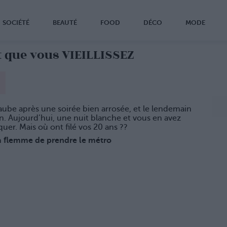
SOCIÉTÉ
BEAUTÉ
FOOD
DÉCO
MODE
t que vous VIEILLISSEZ
aube après une soirée bien arrosée, et le lendemain
en. Aujourd’hui, une nuit blanche et vous en avez
uer. Mais où ont filé vos 20 ans ??
 la flemme de prendre le métro