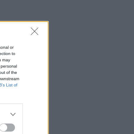
sonal or
ection to
ou may
 personal
out of the
 downstream
B’s List of