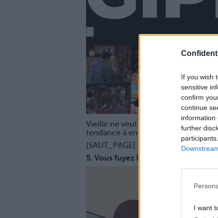
Confidenti
If you wish 
sensitive in
confirm you
continue se
information 
Vieillir ne veut pas dire qu’on ne pe
further disc
tendance à en faire un drame…
participants
[SAUT_PAGE]
Downstream 
5. Vous fuyez la foule
Persona
I want t