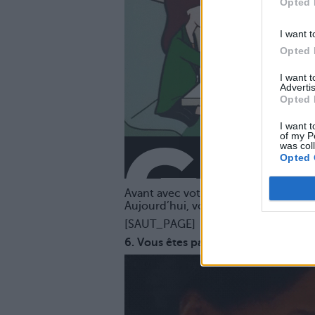
Opted 
I want t
Opted 
I want 
Advertis
Opted 
I want t
of my P
was col
Opted 
Avant avec votre bande de potes, vou
Aujourd’hui, vous préférez le calme 
[SAUT_PAGE]
6. Vous êtes passée au bon vin