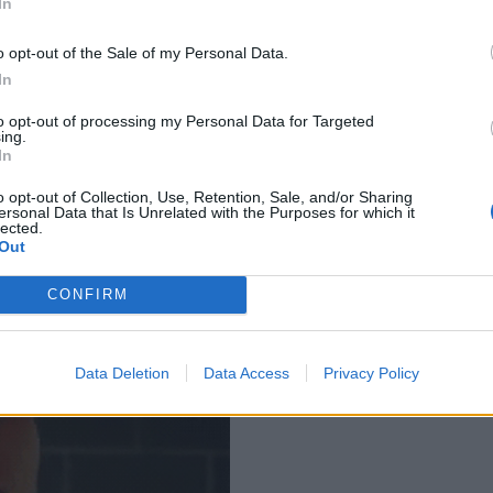
In
o opt-out of the Sale of my Personal Data.
In
to opt-out of processing my Personal Data for Targeted
ing.
In
o opt-out of Collection, Use, Retention, Sale, and/or Sharing
ersonal Data that Is Unrelated with the Purposes for which it
lected.
Out
CONFIRM
s investissiez les spots branchés (et bruyants).
et le charme d’un café tranquille…
Data Deletion
Data Access
Privacy Policy