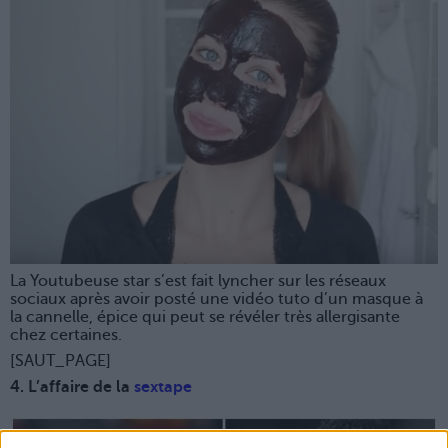
La Youtubeuse star s’est fait lyncher sur les réseaux
sociaux après avoir posté une vidéo tuto d’un masque à
la cannelle, épice qui peut se révéler très allergisante
chez certaines.
[SAUT_PAGE]
4. L’affaire de la
sextape