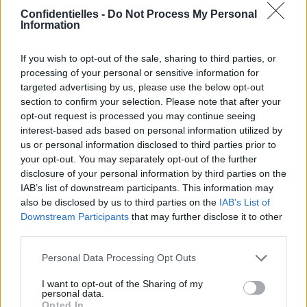
Confidentielles -
Do Not Process My Personal
Information
If you wish to opt-out of the sale, sharing to third parties, or
processing of your personal or sensitive information for
targeted advertising by us, please use the below opt-out
section to confirm your selection. Please note that after your
opt-out request is processed you may continue seeing
interest-based ads based on personal information utilized by
Qui court toujours d’ailleurs… Entre Mathieu Valbuena et
us or personal information disclosed to third parties prior to
Karim Benzema, on ne sait pas comment ça se terminera.
your opt-out. You may separately opt-out of the further
[SAUT_PAGE]
disclosure of your personal information by third parties on the
5. Le
bubble nail art
IAB’s list of downstream participants. This information may
also be disclosed by us to third parties on the
IAB’s List of
Downstream Participants
that may further disclose it to other
third parties.
Personal Data Processing Opt Outs
I want to opt-out of the Sharing of my
personal data.
Opted In