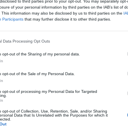
disclosed to third parties prior to your opt-out. You may separately opt-
t-là que vous entendrez donc « alors c’est pour
 l’accouchement ? » et que vous vous retiendrez
losure of your personal information by third parties on the IAB’s list of
ort de hurler « c’était y’a 1 mois, empaffée ! ». Les
. This information may also be disclosed by us to third parties on the
IA
peuvent être plus ronds, mais reprennent
Participants
that may further disclose it to other third parties.
a suite, que vous allaitiez ou non.
a des creux et des bosses là où il n’y en avait pas
l Data Processing Opt Outs
e. C’est juste parfaitement moelleux pour que
uiétude (ça c’est la réponse à sortir à la moindre
e/copine aigrie).
o opt-out of the Sharing of my personal data.
In
largit durant l’accouchement, c’est tout ce qu’il y a de
 même si vous retrouvez plus ou moins votre
o opt-out of the Sale of my Personal Data.
 né, certains de vos jeans ne s’adapteront sans doute
In
n côté des choses : vous avez une bonne excuse
to opt-out of processing my Personal Data for Targeted
ing.
In
des petits « cadeaux » que certaines finissent
appellent toujours qu’on a porté la vie. Des
o opt-out of Collection, Use, Retention, Sale, and/or Sharing
i s’estompent avec le temps mais ne disparaitront
ersonal Data that Is Unrelated with the Purposes for which it
ne cicatrice un peu plus intime avec l’épisiotomie…
lected.
Out