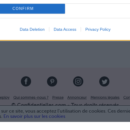
CONFIRM
Data Deletion
Data Access
Privacy Policy
eploy
Qui sommes-nous ?
Presse
Annonceur
Mentions légales
Con
© Confidentielles.com - Tous droits réservés
sur ce site, vous acceptez l’utilisation de cookies. Ces derni
s.
En savoir plus sur les cookies