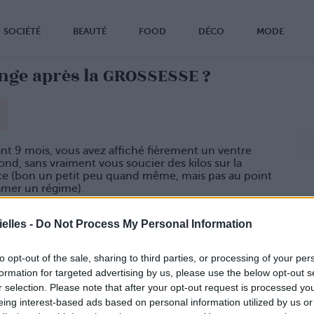
SOCIÉTÉ
BEAUTÉ
FOOD
DÉCO
MODE
nge après la GROSSESSE ?
t 9 mois, vous avez affiché fièrement un ventre
ond, sans vraiment vous soucier des kilos sur la
ce (bon un petit peu quand même, mais pas au point
amer un régime).
mment, votre corps a changé, et de nouvelles
s sont apparues. Mais en vrai, c’est comment un
elles -
Do Not Process My Personal Information
 de femme qui a accouché ?
st plus rond
to opt-out of the sale, sharing to third parties, or processing of your per
, 9 mois à porter la vie, ça ne s’efface pas d’un coup
formation for targeted advertising by us, please use the below opt-out s
guette magique. Après l’accouchement, le bidon
r selection. Please note that after your opt-out request is processed y
 gonflé un petit moment (3 semaines en moyenne,
eing interest-based ads based on personal information utilized by us or
a varie d’une femme à l’autre). C’est souvent à ce