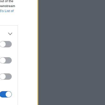
out of the
 downstream
B’s List of