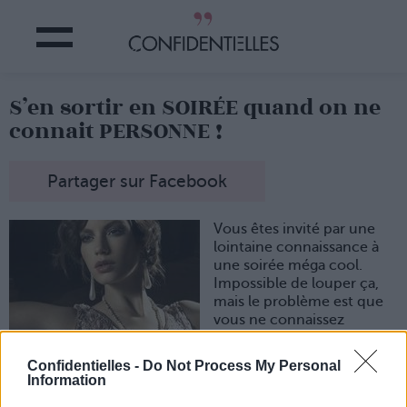
S’en sortir en SOIRÉE quand on ne
connait PERSONNE !
Partager sur Facebook
Vous êtes invité par une
lointaine connaissance à
une soirée méga cool.
Impossible de louper ça,
mais le problème est que
vous ne connaissez
personne... pas question
de passer pour une
Confidentielles -
Do Not Process My Personal
potiche qui ne maîtrise pas
Information
les codes de la