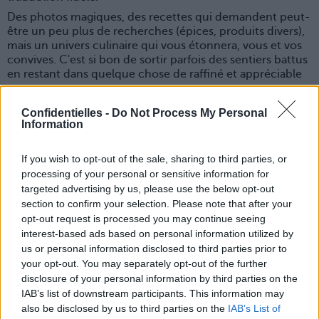
Des photos magiques, des recettes qui demandent peut-
être un peu plus de recherches (épices, produits divers),
mais un univers culinaire qui vous étonnera, vous et vos
convives. C'est si bon de sortir parfois des sentiers battus
en restant dans quelque chose de raffiné et appréciable
par tous.
Editions La Plage,
24,95€ par ici
.
Confidentielles -
Do Not Process My Personal
Information
Comment manger moins de viande
, du docteur Jérôme
Bernard-Pellet
If you wish to opt-out of the sale, sharing to third parties, or
processing of your personal or sensitive information for
targeted advertising by us, please use the below opt-out
section to confirm your selection. Please note that after your
opt-out request is processed you may continue seeing
interest-based ads based on personal information utilized by
us or personal information disclosed to third parties prior to
your opt-out. You may separately opt-out of the further
disclosure of your personal information by third parties on the
IAB’s list of downstream participants. This information may
also be disclosed by us to third parties on the
IAB’s List of