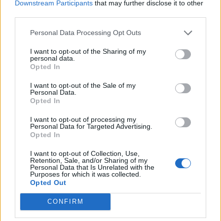
Downstream Participants
that may further disclose it to other
third parties.
Personal Data Processing Opt Outs
I want to opt-out of the Sharing of my
personal data.
Opted In
I want to opt-out of the Sale of my
Personal Data.
Opted In
I want to opt-out of processing my
Personal Data for Targeted Advertising.
Opted In
I want to opt-out of Collection, Use,
Retention, Sale, and/or Sharing of my
Personal Data that Is Unrelated with the
Purposes for which it was collected.
Opted Out
CONFIRM
N'y cherchez pas des photos inspirantes ni des recettes
renversantes. Ce petit ouvage est un guide bien pratique,