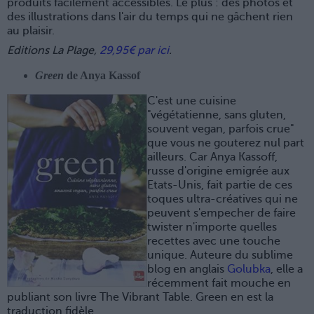
produits facilement accessibles. Le plus : des photos et
des illustrations dans l'air du temps qui ne gâchent rien
au plaisir.
Editions La Plage,
29,95€ par ici
.
Green
de Anya Kassof
C'est une cuisine
"végétatienne, sans gluten,
souvent vegan, parfois crue"
que vous ne gouterez nul part
ailleurs. Car Anya Kassoff,
russe d'origine emigrée aux
Etats-Unis, fait partie de ces
toques ultra-créatives qui ne
peuvent s'empecher de faire
twister n'importe quelles
recettes avec une touche
unique. Auteure du sublime
blog en anglais
Golubka
, elle a
récemment fait mouche en
publiant son livre The Vibrant Table. Green en est la
traduction fidèle.