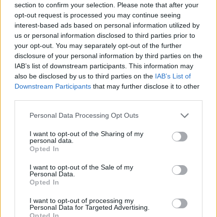
section to confirm your selection. Please note that after your
opt-out request is processed you may continue seeing
interest-based ads based on personal information utilized by
1. On mise sur les fruits à gogo
us or personal information disclosed to third parties prior to
Smoothies, compotes (sans sucres ajoutés, comme celle
your opt-out. You may separately opt-out of the further
de Marque Repère aux pommes conso responsable, juste
disclosure of your personal information by third parties on the
acidulée ce qu’il faut), jus ou encore mieux à pleines
IAB’s list of downstream participants. This information may
dents, on poursuit les bonnes habitudes prises pendant
also be disclosed by us to third parties on the
IAB’s List of
les vacances pour faire le plein de vitamines. D’ailleurs,
Downstream Participants
that may further disclose it to other
nous à la rédac’ on se siffle quelques packs de Capri-Sun
third parties.
aux fruits rouges bien désaltérants pour se motiver !
2. On se fait plaisir aussi
Personal Data Processing Opt Outs
Un mini éclair au caramel beurre salé, quelques
chouquettes ou juste un carré de BON chocolat, on l’a
I want to opt-out of the Sharing of my
bien mérité et ça nous aide à tenir le coup. Pour dénicher
personal data.
des recettes originales sans prise de tête, on file faire un
Opted In
tour sur le
blog Un déjeuner de soleil
d’Edda.
I want to opt-out of the Sale of my
3. On s’hydrate
Personal Data.
Opted In
Avec de l’eau, de l’eau et encore de l’eau : de source,
pour profiter de ses bienfaits comme l’eau de Wattwiller
(qui dévoile un joli bouchon pratique en forme de
I want to opt-out of processing my
Personal Data for Targeted Advertising.
pétales, pour une ouverture et une fermeture les doigts
Opted In