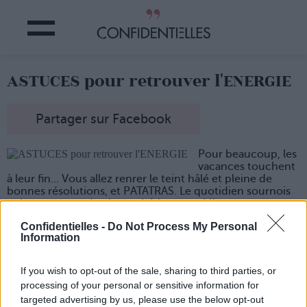
ASTUCES pour retrouver l'ENERGIE
Partager sur Facebook
Pour beaucoup, les
vacances touchent
à leur fin... Vous allez renrer le teint hâlé et pleine de
bonnes résolutions, et PATATRAS. Le quotidien sournois
et la montagne de choses à faire vont débarquer pour
nous remettre au pas.
Confidentielles -
Do Not Process My Personal
Pour ne pas se dégonfler comme un vieux pneu usé, on
Information
vous souffle les bonnes idées.
If you wish to opt-out of the sale, sharing to third parties, or
processing of your personal or sensitive information for
targeted advertising by us, please use the below opt-out