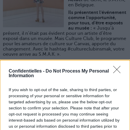
en Belgique.
Ils présentent l'événement
comme l'opportunité,
pour tous, d'être exposés
au musée :
« Jusqu’à
présent, il n’était pas évident pour un artiste d’être
exposé dans un musée. Mais Culture Club, le programme
pour les amateurs de culture sur Canvas, apporte du
changement. Avec le hashtag #cultureclubinsmak, votre
oeuvre arrive au S.M.A.K. ».
L'expo est déjà en place,
1985 personnes ont déjà été
sélectionnées !
Confidentielles -
Do Not Process My Personal
A vous de jouer !
Information
If you wish to opt-out of the sale, sharing to third parties, or
processing of your personal or sensitive information for
targeted advertising by us, please use the below opt-out
section to confirm your selection. Please note that after your
opt-out request is processed you may continue seeing
interest-based ads based on personal information utilized by
us or personal information disclosed to third parties prior to