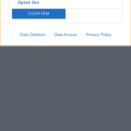
Opted Out
CONFIRM
Brandeploy
Qui sommes-nous ?
Presse
Annonceur
Mentions légales
Contact
© Confidentielles.com - Tous droits réservés
Data Deletion
Data Access
Privacy Policy