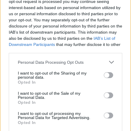
opt-out request is processed you may continue seeing
l’air de petites marguerites ? La camomille ne met donc
interest-based ads based on personal information utilized by
pas seulement du soleil dans votre vie mais aussi
dans vos
us or personal information disclosed to third parties prior to
cheveux
.
Cette plante est également utilisée dans de
your opt-out. You may separately opt-out of the further
nombreux shampoings pour cheveux blonds. Elle crée
aussi des nuances claires et dorées dans les cheveux
disclosure of your personal information by third parties on the
bruns ! Alors, comment se décolorer les cheveux avec la
IAB’s list of downstream participants. This information may
camomille ? Faites bouillir quelques fleurs ou deux
also be disclosed by us to third parties on the
IAB’s List of
sachets de camomille séchée dans de l’eau, appliquez
Downstream Participants
that may further disclose it to other
l’infusion refroidie sur vos cheveux lavés. À faire combien
third parties.
de fois ? Cela dépend clairement de la tonalité de vos
cheveux, mais après 5 à 10 applications vous
Personal Data Processing Opt Outs
commencerez à voir les résultats. N’en abusez pas, car la
camomille à tendance à assécher les cheveux.
I want to opt-out of the Sharing of my
personal data.
Opted In
Du miel
Quand vous avez des cheveux bruns et que vous voulez
I want to opt-out of the Sale of my
passer aux cheveux châtains clairs, le miel est idéal pour
Personal Data.
un éclaircissement progressif,
comme le conseille
Opted In
Schwarzkopf
.
Vous l’appliquez sur les mèches que vous
voulez éclaircir après avoir lavé vos cheveux et vous
I want to opt-out of processing my
profitez du soleil pendant à peu près deux heures. Vous
Personal Data for Targeted Advertising.
pouvez aussi vous créer un spray en mélangeant de l’eau,
Opted In
du miel, et juste un petit peu de jus de citron. C’est facile