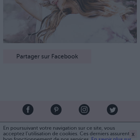
Partager sur Facebook
Brandeploy
Qui sommes-nous ?
Presse
Annonceur
En poursuivant votre navigation sur ce site, vous
Mentions légales
Contact
x
acceptez l’utilisation de cookies. Ces derniers assurent le
bon fonctionnement de nos services.
En savoir plus sur
© Confidentielles.com - Tous droits réservés