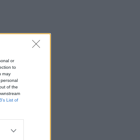
sonal or
ection to
ou may
 personal
out of the
 downstream
B’s List of