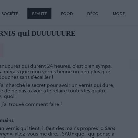
SOCIÉTÉ
BEAUTÉ
FOOD
DÉCO
MODE
ERNIS qui DUUUUUURE
anucures qui durent 24 heures, c’est bien sympa,
’aimerais que mon vernis tienne un peu plus que
ouches sans s’écailler !
j’ai cherché le secret pour avoir un vernis qui dure,
re de ne pas à avoir à le refaire toutes les quatre
, quoi.
 j’ai trouvé comment faire !
 mains
n vernis qui tient, il faut des mains propres. «
Sans
nner
», allez-vous me dire… SAUF que : qui pense à