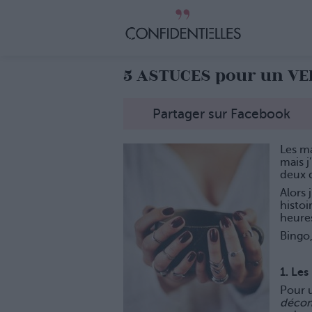
5 ASTUCES pour un V
Partager sur Facebook
Les m
mais j
deux d
Alors 
histoi
heures
Bingo,
1. Les
Pour u
déco