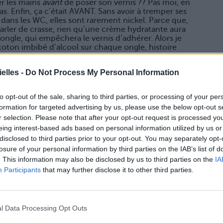
er les mains
avant
de poser son vernis ?? Pas moi, en
as. Enfin, ça c’était AVANT. Sans avoir à tremper ses
dans les WC, elles sont rarement nickel. Parce que,
arler de crasse, rien qu’une crème hydratante aura
’ongle, qui empêchera le vernis d’adhérer. Alors je
 coton imbibé d’alcool sur chaque ongle, histoire
elles -
Do Not Process My Personal Information
nserve… au FRIGO ! Et non, ceci n’est pas un bizutage.
to opt-out of the sale, sharing to third parties, or processing of your per
t par altérer la composition du vernis et devinez
formation for targeted advertising by us, please use the below opt-out s
ut collant cracra et qui me fait hurler de colère
r selection. Please note that after your opt-out request is processed y
de trois applications ! Exit le vernis sur l’étagère de
eing interest-based ads based on personal information utilized by us or
disclosed to third parties prior to your opt-out. You may separately opt-
losure of your personal information by third parties on the IAB’s list of
. This information may also be disclosed by us to third parties on the
IA
 qu’on se le dise. Ce qui fait aussi que, si j’ai
Participants
that may further disclose it to other third parties.
te la
flemme
de me lancer. Alors j’avoue, j’ai
pes, dont la base. MALHEUR : c’est probablement
es autres, quoi). La base est indispensable, non
nis mais SURTOUT pour protéger ses petits ongles
l Data Processing Opt Outs
en fait.