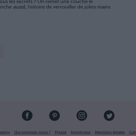
tous les secrets ? On remet une couche le
ranche
aussi
), histoire de verrouiller de jolies mains
eploy
Qui sommes-nous ?
Presse
Annonceur
Mentions légales
Con