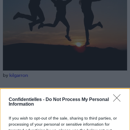
by
kilgarron
1. Prendre soin de moi
Ça peut paraître évident, mais lorsqu’on dit "quand la
Confidentielles -
Do Not Process My Personal
santé va, tout va". Eh bien moi, j'ai décidé de faire au
Information
mieux pour tout aille. Je vais essayer de dormir mieux par
exemple. Si on recommande de dormir en moyenne
If you wish to opt-out of the sale, sharing to third parties, or
(pour un adulte) entre
7 et 8 heures
par nuit, cela peut
varier. Moi, je suis une grosse dormeuse. Alors, finies les
processing of your personal or sensitive information for
petites nuits et bonjour les grasses matinées le week-