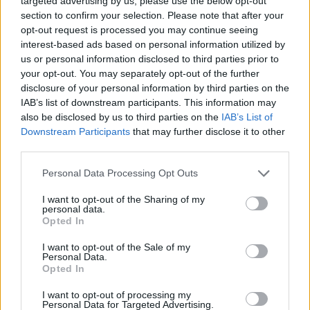
targeted advertising by us, please use the below opt-out
end. Adieu les mauvaises habitudes. Une canette de
section to confirm your selection. Please note that after your
Coca, c'est
7 morceaux de sucre
, alors imaginez un peu
opt-out request is processed you may continue seeing
l'état des dents et de l'estomac après tout ce qu'on
interest-based ads based on personal information utilized by
ingurgite ! Je fais également du yoga, comme
2.5 millions
us or personal information disclosed to third parties prior to
de personnes
en France. Bref, ce printemps, c'est décidé,
je suis saine.
your opt-out. You may separately opt-out of the further
disclosure of your personal information by third parties on the
IAB’s list of downstream participants. This information may
2. Refaire ma garde-robe
also be disclosed by us to third parties on the
IAB’s List of
Qu’on se le dise : en France, on est généralement assez
Downstream Participants
that may further disclose it to other
mal dans sa peau. On a toutes déjà eu cette petite
third parties.
poussée d'adrénaline à l’achat d’une nouvelle tenue, en
se demandant toutefois si cela irait à notre morphologie.
Personal Data Processing Opt Outs
Alors, pour ce printemps, j'ai décidé de me laisser aller et
d'acheter tous ces trucs que je pensais ne jamais acheter
I want to opt-out of the Sharing of my
ou que je m'interdisais d'acheter : alors direction
Zara
personal data.
pour de la lingerie sexy,
Lyst
pour une petite jupe en cuir
Opted In
ou
Asos
pour une petite robe noire super stylée.
I want to opt-out of the Sale of my
Personal Data.
3. Essayer des nouvelles choses
Opted In
Pourquoi ne pas enfin réaliser toutes ces choses que l’on
met de côté depuis si longtemps ? Voyager ?
I want to opt-out of processing my
Personal Data for Targeted Advertising.
Commencer un nouveau sport ? Se faire des manucures