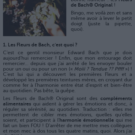
de Bach® Original​
!
Bingo, me voilà zen et sans
même avoir à lever le petit
doigt (juste la pipette,
quoi).
1. Les Fleurs de Bach, c'est quoi ?
C'est ce gentil monsieur Edward Bach que je dois
aujourd'hui remercier ! Enfin, que mon entourage doit
remercier… depuis que j'ai arrêté de les envoyer bouler
pour un oui ou pour un non («
Moiii ? Tendue ?? Pffff
») !
C'est lui qui a découvert les premières Fleurs et a
développé les premières teintures mères, en croyant dur
comme fer à l'harmonie entre état d'esprit et bien-être
au quotidien. Pas bête, la guêpe.
Les Fleurs de Bach® Original sont des
compléments
alimentaires
qui aident à gérer les émotions et donc, à
réguler sa sérénité, au quotidien. Traduction : elles me
permettent de cibler mes émotions, quelles qu'elles
soient, et participent à l'
harmonie émotionnelle
qui me
fait un bien FOU ! D'arrêter de me mettre mes collègues
et mon mec à dos tous les quatre matins, quoi. Alors j'ai