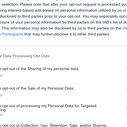
omment cuire une patate douce. Bon j’ai googlé
r selection. Please note that after your opt-out request is processed y
s et franchement, je suis au moins devenue la reine
eing interest-based ads based on personal information utilized by us or
ux que le bide blindé de houmous et je peux me la
disclosed to third parties prior to your opt-out. You may separately opt-
e le potimarron, mais si c’est très simple à
losure of your personal information by third parties on the IAB’s list of
. This information may also be disclosed by us to third parties on the
IA
s
Participants
that may further disclose it to other third parties.
u sans bouloches. Eh oui, j’ai compris que plutôt
allait mieux avoir quelques belles pièces bien
J’ai donc ressorti une table à repasser et acheté de
l Data Processing Opt Outs
s couleurs pour garder des t-shirts vraiment blancs et,
 efficace. Plaisir intense que d’enfiler ce gilet tout
o opt-out of the Sharing of my personal data.
p j’ai balancé tous les trucs délavés, passés et
In
obe minimaliste et plus chic. Gain de temps énorme
o opt-out of the Sale of my Personal Data.
In
s vachement à cœur. Du genre à passer vingt-cinq
pourquoi il ne fallait vraiment pas acheter telle
to opt-out of processing my Personal Data for Targeted
ent à vitesse grand V la planète ou tenter de faire
ing.
’était pas bleu mais bleu canard !
In
ieille folle. Et puis un jour, me voyant m’énerver dans
’on ne coupait pas le pain mais qu’on le ROMPAIT, je
o opt-out of Collection, Use, Retention, Sale, and/or Sharing