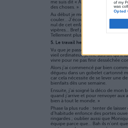
me suis dit « Arrête-toi vieille folle 
of my P
was col
des choses. »
Opted 
Au début je me retenais de ne pas rep
couler… J’écoutais de loin les conner
nul de cet enfant sans grammaire, je 
vipères… Bref je me détachais et m’e
Tellement plus élégant.
5. Le travail heureux
Vu que je passe la majorité de mon 
vieil ordinateur, je me suis dit qu’il 
vivre pour ne pas finir desséchée 
Alors j’ai commencé par bien commen
dégueu dans un gobelet cartonné mai
car cela nécessite de se lever une d
bienfaits dès une semaine.
Ensuite, j’ai soigné la déco de mon
quand j’arrive et pour renvoyer aux 
bien à tout le monde. »
Phase la plus rude : tenter de laisse
d’habitude enfonce des portes ouver
ringardes ; oublier aussi que Moniqu
équipe parce que… Bah ils n’ont que ç