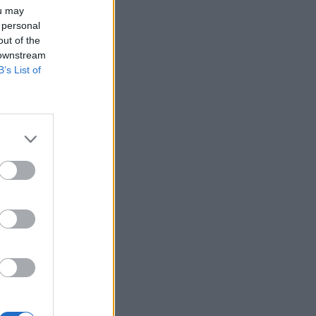
ou may
 personal
out of the
 downstream
B’s List of