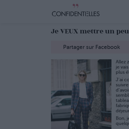
Je VEUX mettre un pe
Partager sur Facebook
Allez 
je vai
plus 
J’ai c
suivre
d’avoi
sembla
tablea
fabriq
déjeu
Bon, j
quelq