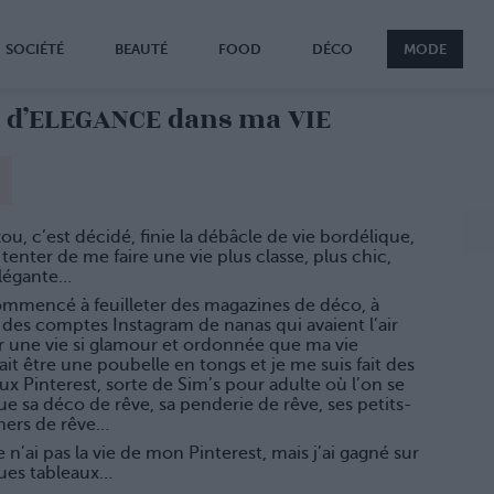
SOCIÉTÉ
BEAUTÉ
FOOD
DÉCO
MODE
u d’ELEGANCE dans ma VIE
zou, c’est décidé, finie la débâcle de vie bordélique,
s tenter de me faire une vie plus classe, plus chic,
élégante…
ommencé à feuilleter des magazines de déco, à
 des comptes Instagram de nanas qui avaient l’air
r une vie si glamour et ordonnée que ma vie
it être une poubelle en tongs et je me suis fait des
ux Pinterest, sorte de Sim’s pour adulte où l’on se
ue sa déco de rêve, sa penderie de rêve, ses petits-
ners de rêve…
e n’ai pas la vie de mon Pinterest, mais j’ai gagné sur
ues tableaux…