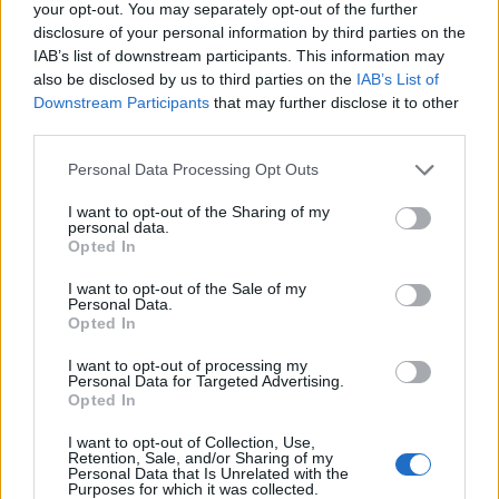
your opt-out. You may separately opt-out of the further
ont commencé…
disclosure of your personal information by third parties on the
IAB’s list of downstream participants. This information may
also be disclosed by us to third parties on the
IAB’s List of
Downstream Participants
that may further disclose it to other
1/
Nan, c’est pas sérieux comme info en fait ?! Tiens on va
third parties.
Googliser tout ça.
Personal Data Processing Opt Outs
2/
Bon, OK, en fait c’est VRAI de VRAI.
3/
Donc UNE sur VINGT. Et la science n’a AUCUNE
I want to opt-out of the Sharing of my
explication. Elles ont bouffé trop de soja ou quoi ?
personal data.
Opted In
4/
Peut-être qu’on devrait arrêter de manger des sushis,
des fois que… Si jamais il nous en poussait un, hein, on
I want to opt-out of the Sale of my
aurait l’air fine !
Personal Data.
5/
Bon, techniquement, il est placé où en fait ce 3è sein ?
Opted In
Non parce que c’est rigolo quand même cette histoire…
I want to opt-out of processing my
6/
Aie. On aurait pas dû regarder… « il s’agit d’un simple
Personal Data for Targeted Advertising.
mamelon surnuméraire sous un des deux seins, sous
Opted In
l’aisselle ou au niveau de l’aine. »
7/
Berk.
I want to opt-out of Collection, Use,
Retention, Sale, and/or Sharing of my
8/
Berk berk berk.
Personal Data that Is Unrelated with the
Purposes for which it was collected.
9/
Désolés !