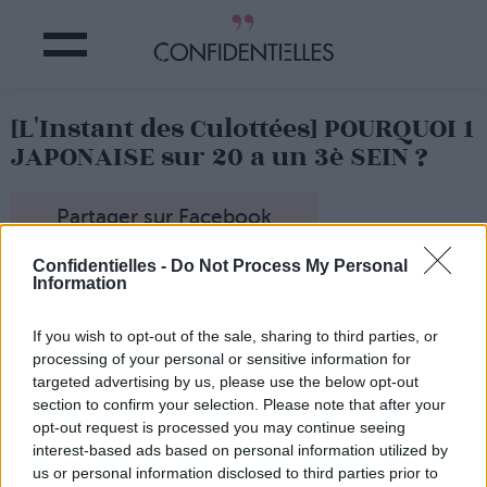
[L'Instant des Culottées] POURQUOI 1
JAPONAISE sur 20 a un 3è SEIN ?
Partager sur Facebook
Confidentielles -
Do Not Process My Personal
On surfait sur le net en
Information
toute innocence quand on
est tombées sur cette info
CAPITALE : 1 Japonaise sur
If you wish to opt-out of the sale, sharing to third parties, or
20 nait avec un 3è sein.
processing of your personal or sensitive information for
Du coup, on a commencé
targeted advertising by us, please use the below opt-out
à cogiter, à regarder
section to confirm your selection. Please note that after your
bizarrement toutes les
opt-out request is processed you may continue seeing
Japonaises qu’on croise
interest-based ads based on personal information utilized by
(elle en a ? elle en a pas ?),
us or personal information disclosed to third parties prior to
et c’est là que les ennuis