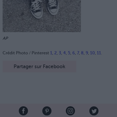
AP
Crédit Photo / Pinterest
1
,
2
,
3
,
4
,
5
,
6
,
7
,
8
,
9
,
10
,
11
.
Partager sur Facebook