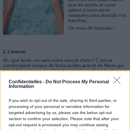
que les autres et nous
aident à nous sentir
rassasiées sans alourdir nos
hanches.
On vous dit lesquels !
1. L’avocat
Ah, que ferait-on sans notre avocat chéri ? C’est sa
combinaison unique de bons acides gras et de fibres qui
le rend si unique : on n’hésite pas à le mettre à toutes nos
salades composées pour avoir l’estomac calé !
Confidentielles -
Do Not Process My Personal
2. La pastèque
Information
Ce fruit de l’été a tout bon : blindé en eau, il permet de
bien hydrater notre organisme, et en plus il chasse le
If you wish to opt-out of the sale, sharing to third parties, or
gras ! Petit plus : c’est le fruit le moins calorique parmi les
processing of your personal or sensitive information for
fruits de saison.
targeted advertising by us, please use the below opt-out
section to confirm your selection. Please note that after your
opt-out request is processed you may continue seeing
3. Les soupes froides