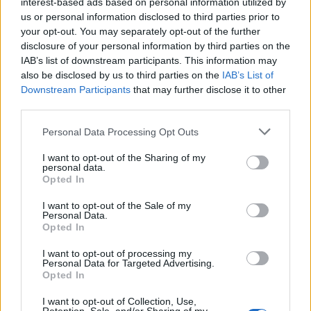
interest-based ads based on personal information utilized by
Composées de légumes, les soupes contiennent un max
us or personal information disclosed to third parties prior to
de fibres : et on sait que les fibres permettent de caler
your opt-out. You may separately opt-out of the further
notre estomac sans peser sur la balance ! On les
disclosure of your personal information by third parties on the
consomme froides en été, pour leur côté désaltérant et
IAB’s list of downstream participants. This information may
rassasiant. La bonne astuce : on s’en sert une belle part
also be disclosed by us to third parties on the
IAB’s List of
en entrée, pour avoir moins envie de craquer sur les
Downstream Participants
that may further disclose it to other
churros en dessert…
third parties.
4. Les courgettes
Riches en fibres, et faibles en calories : que demander de
Personal Data Processing Opt Outs
plus ? On en fait des « spaghettis » à l’aide d’un
économe, et on les sert avec des crevettes fraîches. Un
I want to opt-out of the Sharing of my
délice !
personal data.
Opted In
I want to opt-out of the Sale of my
Personal Data.
5. Le kale
Opted In
Cet espèce de chou vert est un vrai allié minceur, mais
tout le monde n’est pas fan de son goût : pour profiter de
I want to opt-out of processing my
ses bienfaits sans envier sa voisine de plage et sa crème
Personal Data for Targeted Advertising.
glacée (la cellulite sera pour toi !), on le prépare plutôt en
Opted In
smoothie avec un yaourt à la grecque, une mangue et un
peu de gingembre frais.
I want to opt-out of Collection, Use,