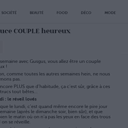
SOCIÉTÉ
BEAUTÉ
FOOD
DÉCO
MODE
tuce COUPLE heureux
 semaine avec Gusgus, vous allez être un couple
ux !
on, comme toutes les autres semaines hein, ne nous
nons pas.
ncore PLUS que d’habitude, ça c’est sûr, grâce à ces
 trucs tout bêtes…
di : le réveil lovés
que le lundi, c’est quand même encore le pire jour
semaine (après le dimanche soir, bien sûr), et que
bien le matin où on n’a pas les yeux en face des trous
on se réveille.