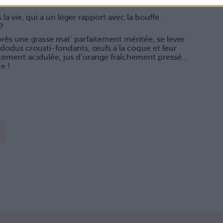
a vie, qui a un léger rapport avec la bouffe.
?
rès une grasse mat’ parfaitement méritée, se lever
 dodus crousti-fondants, œufs à la coque et leur
cement acidulée, jus d’orange fraîchement pressé…
e !