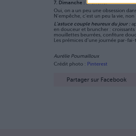
7. Dimanche : bruncher
Oui, on a un peu une obsession dans l
N’empêche, c’est un peu la vie, non 
L’astuce couple heureux du jour :
ap
en douceur et bruncher : croissants
mouillettes beurrées, confiture dou
Les prémices d’une journée par-fai-t
Aurélie Poumailloux
Crédit photo :
Pinterest
Partager sur Facebook