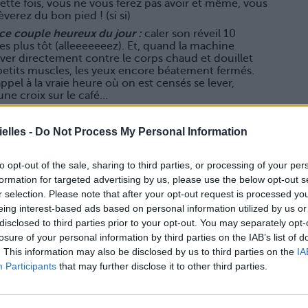
ette fois, vous ne vous ferez pas avoir et même, vous
èverez du bon pied ! (si si)
ce couple heureux du jour :
caler son réveil 10
s plus tôt (alleeeeeeez). Et, quand la machine
 lover directement contre le corps chaud et douillet
 petits muscles, les yeux encore béatement fermés.
pel à la vraie heure où on est censés se lever,
ne croix sur le café…
s un couple heureux résulte aussi d’un couple
elles -
Do Not Process My Personal Information
avec Charmant, une fois rentrés on se regarde dans le
to opt-out of the sale, sharing to third parties, or processing of your per
l des deux va craquer et filer en cuisine en
formation for targeted advertising by us, please use the below opt-out s
r selection. Please note that after your opt-out request is processed y
sser une commande de sushis pour deux juste
eing interest-based ads based on personal information utilized by us or
ser une soirée merveilleusement enlacés dans le
disclosed to third parties prior to your opt-out. You may separately opt-
 à faire que laisser balader vos mains…
losure of your personal information by third parties on the IAB’s list of
. This information may also be disclosed by us to third parties on the
IA
 un peu beaucoup ensemble tout le temps, en fait…
Participants
that may further disclose it to other third parties.
 on commence doucement à se taper un peu sur les
s temps de faire un micro-coupure ?
sser chacun la soirée en solo. Aller se balader avec