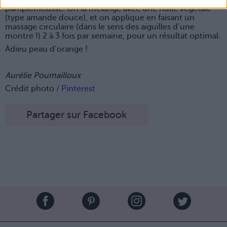
pamplemousse. On la mélange avec une huile végétale
(type amande douce), et on applique en faisant un
massage circulaire (dans le sens des aiguilles d’une
montre !) 2 à 3 fois par semaine, pour un résultat optimal.
Adieu peau d’orange !
Aurélie Poumailloux
Crédit photo /
Pinterest
Partager sur Facebook