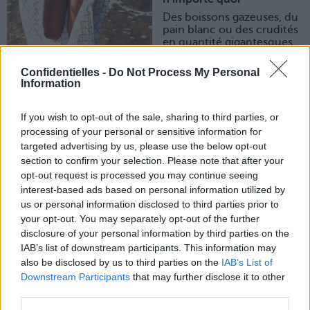
Des boissons gazeuses, du
pain blanc ou des crudités
en quantité gigantesques
qui en fait font gonfler…
Sinon après il est tout
Confidentielles -
Do Not Process My Personal
ballonné et il nous le fait tellement biens avoir qu’on se
Information
dit qu’on aurait vraiment dû opter pour une robe droite
ample plutôt qu’un jean serré, ce matin…
If you wish to opt-out of the sale, sharing to third parties, or
2. Et pour qu’il aille mieux, on lui donne ces bons
processing of your personal or sensitive information for
aliments
targeted advertising by us, please use the below opt-out
Des pousses d’épinards, du pamplemousse, de la volaille,
section to confirm your selection. Please note that after your
des fromages à pâte cuite (type comté), des tisanes
opt-out request is processed you may continue seeing
(thym, mélisse)… et on préfère le semi-complet au raffiné
interest-based ads based on personal information utilized by
pour les pâtes ou le pain !
us or personal information disclosed to third parties prior to
3. On le cajole dans le sens du poil
your opt-out. You may separately opt-out of the further
On lui fait des petits massages pour qu’il digère bien et
disclosure of your personal information by third parties on the
soit tout heureux et tout lisse, en respectant ce principe :
IAB’s list of downstream participants. This information may
toujours dans le sens des aiguilles d’une montre !
also be disclosed by us to third parties on the
IAB’s List of
Comme ça on ne perturbe pas son système digestif, et
on
Downstream Participants
that may further disclose it to other
third parties.
4. On le contracte