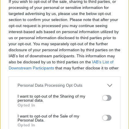
If you wish to opt-out of the sale, sharing to third parties, or
Le chaud-froid fait de
processing of your personal or sensitive information for
l’effet. Rien de plus sensuel
targeted advertising by us, please use the below opt-out
qu’un baiser au goût de
section to confirm your selection. Please note that after your
glace. Bien sûr, on ne
opt-out request is processed you may continue seeing
s’approche pas de M.
interest-based ads based on personal information utilized by
Charmant la bouche dégoulinante de glace choco-
us or personal information disclosed to third parties prior to
noisette avec un sourire qui se veut coquin. Les dents
noires et les moustaches le refroidiront sur le coup. Non
your opt-out. You may separately opt-out of the further
non, on fait ça bien. Les lèvres à peine humectées d’une
disclosure of your personal information by third parties on the
glace gourmande qui vous donnera envie de prolonger
IAB’s list of downstream participants. This information may
votre pause baiser…
also be disclosed by us to third parties on the
IAB’s List of
2. Endroits stratégiques
Downstream Participants
that may further disclose it to other
Une fois dans l’ambiance on peut s’amuser à transformer
third parties.
M. Charmant en cornet de glace… Un peu de glace vanille
sur le torse, une pincée de glace au citron sur la cuisse,
Personal Data Processing Opt Outs
OOPS ! Un petit morceau est tombé sur son… NOMBRIL
(Mais à quoi pensiez-vous ? Bande de dévergondés !)
I want to opt-out of the Sharing of my
personal data.
3. Point trop n’en faut
Opted In
Attention tout de même avec le froid. Un peu c’est bien,
trop, c’est bon pour le yéti ! Il faut alterner phase
I want to opt-out of the Sale of my
fraicheur avec phase chaleur ! Sinon, on se retrouve à se
Personal Data.
Opted In
les peler et à finir sous la couette JUSTE pour se