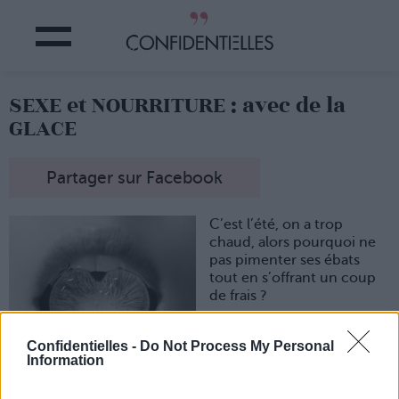
SEXE et NOURRITURE : avec de la
GLACE
Partager sur Facebook
C’est l’été, on a trop
chaud, alors pourquoi ne
pas pimenter ses ébats
tout en s’offrant un coup
de frais ?
Vous ne regarderez plus
jamais de la même manière
Confidentielles -
Do Not Process My Personal
votre pause cornet de
Information
glace…
1. Frisson sensuel