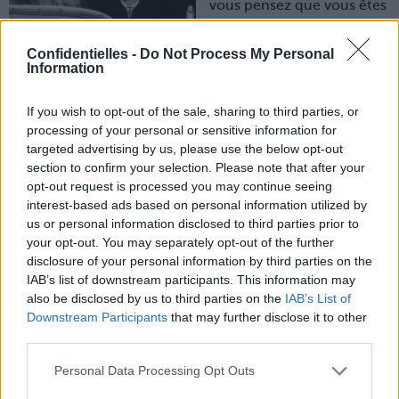
vous pensez que vous êtes
complètement parano et
qu’il n’en a strictement
Confidentielles -
Do Not Process My Personal
Information
rien à carrer de vous et de
votre jolie trogne !
If you wish to opt-out of the sale, sharing to third parties, or
Pourtant, il y a des petits signes à repérer qui devraient ne
processing of your personal or sensitive information for
pas tromper…
targeted advertising by us, please use the below opt-out
1. L’étoile dans l’œil
section to confirm your selection. Please note that after your
opt-out request is processed you may continue seeing
Il n’a pas littéralement un astéroïde dans la rétine, mais,
interest-based ads based on personal information utilized by
mais, mais… pas loin ! Si quand vous lui dites bonjour, ou
us or personal information disclosed to third parties prior to
échangez trois mots, il a les yeux grands ouverts,
pétillants, le sourcil relevé et le hochement de tête
your opt-out. You may separately opt-out of the further
convaincu en tout ce que vous dites… Là, nous, on dit
disclosure of your personal information by third parties on the
alerte… Il semblerait que zozo vous apprécie tout
IAB’s list of downstream participants. This information may
particulièrement !
also be disclosed by us to third parties on the
IAB’s List of
2. Mémoire courte
Downstream Participants
that may further disclose it to other
Depuis un certain temps, vous le voyez passer devant
third parties.
vous pas mal de fois. Mais PAS MAL quoi ! Il accompagne
toujours ses multiples passages d’un « Oh zut ! J’ai oublié
Personal Data Processing Opt Outs
le hmhouichmm », ça fait trois fois qu’il oublie le