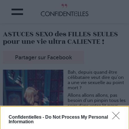
ASTUCES SEXO des FILLES SEULES
pour une vie ultra CALIENTE !
Partager sur Facebook
Bah, depuis quand être
célibataire veut dire qu’on
a une vie sexuelle au point
mort ?
Allons allons allons, pas
besoin d’un pinpin tous les
soirs dans votre lit pour
être une reine de la
couette…
Confidentielles -
Do Not Process My Personal
Information
1. D’abord, on s’entraîne