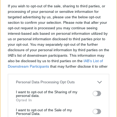
Bah oui, avoir un zozo c’est
If you wish to opt-out of the sale, sharing to third parties, or
sympa, mais pour être
torride il faut un peu
processing of your personal or sensitive information for
d’entraînement… alors on
targeted advertising by us, please use the below opt-out
pratique avec tous ses
section to confirm your selection. Please note that after your
petits copains : Nanar le
opt-out request is processed you may continue seeing
canard qui aime bien plonger dans le bain, Dodo le petit
interest-based ads based on personal information utilized by
pingouin qui vibre avec vous à l’unisson, ou encore
us or personal information disclosed to third parties prior to
Pinpin le lapin et sa fourrure touuuuuuuuuuuute douce.
your opt-out. You may separately opt-out of the further
2. L’apprivoisement du corps
disclosure of your personal information by third parties on the
Comme une bête un peu farouche, notre corps doit
IAB’s list of downstream participants. This information may
d’abord s’apprivoiser en douceur pour révéler tout son
also be disclosed by us to third parties on the
IAB’s List of
potentiel érotique… Alors on apprend à défiler nue seule
Downstream Participants
that may further disclose it to other
chez soi, à se regarder en face dans la glace sans rougir, et
à se trouver… CANON !
third parties.
3. La démarche assurée
Personal Data Processing Opt Outs
Bon, on n’a peut-être pas les hanches chaloupées quand
on se traîne avec des talons de douze, mais quand on
I want to opt-out of the Sharing of my
enfile nos boots à (tout) petits talons, au moins, on a le
personal data.
pied qui ne tangue pas ! Et c’est ça qui nous donne ce
Opted In
charme fou qui attire les zozos…
I want to opt-out of the Sale of my
4. Le regard franc
Personal Data.