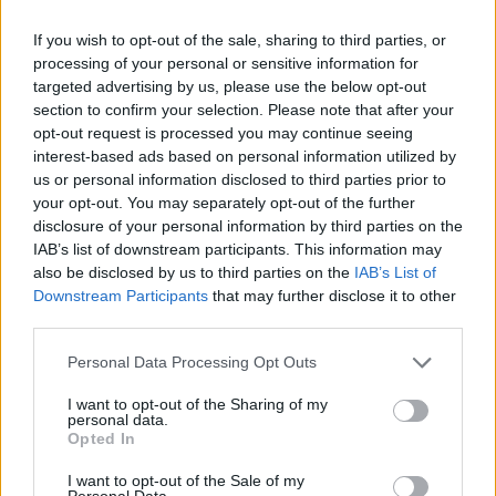
boulangerie du bas…
Bon, bah pour faire
If you wish to opt-out of the sale, sharing to third parties, or
décoller ces gros tas de
processing of your personal or sensitive information for
mou, on a quelques
targeted advertising by us, please use the below opt-out
phrases qui devraient les
section to confirm your selection. Please note that after your
secouer…
opt-out request is processed you may continue seeing
1.
Bah dis donc à force de
interest-based ads based on personal information utilized by
ne pas lever une jambe tu dois avoir des fesses aussi
us or personal information disclosed to third parties prior to
flasques qu’un poulpe crevé non ?!
your opt-out. You may separately opt-out of the further
2.
Non mais vas-y reste assis. Je m’en fous, moi je vais
disclosure of your personal information by third parties on the
aller au cinéma, m’acheter une gaufre, passer au parc voir
IAB’s list of downstream participants. This information may
du monde puis aller boire un verre en terrasse. Tu es bien
also be disclosed by us to third parties on the
IAB’s List of
là… Face à la télé, à méditer, à te reposer…
Downstream Participants
that may further disclose it to other
3.
Bouge-moi ce gros bras mou au moins pour lever une
third parties.
pinte à ta bouche.
4.
J’ai entendu dire qu’un type était mort d’ennui à force
Personal Data Processing Opt Outs
d’être resté assis dans son canapé…
5.
Tu connais le nombre d’arrêt cardiaque juste dû à la
I want to opt-out of the Sharing of my
personal data.
sédentarisation ? C’est effrayant de se dire que ce
Opted In
fauteuil-là, qui a l’air tout gentil, veut en fait notre mort.
6.
On devrait changer de resto ce midi… Hier quand je
I want to opt-out of the Sale of my
prenais mon sandwich, j’ai vu un rat qui courrait derrière
Personal Data.