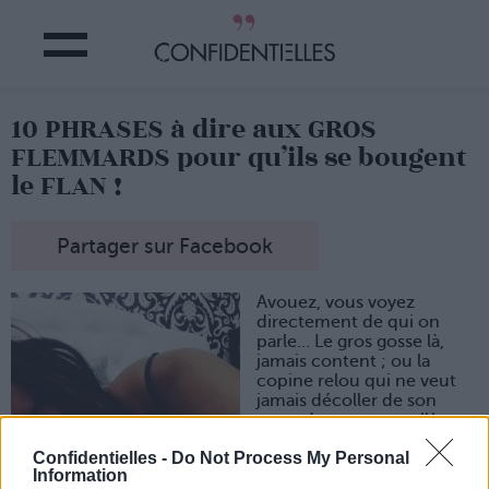
10 PHRASES à dire aux GROS
FLEMMARDS pour qu’ils se bougent
le FLAN !
Partager sur Facebook
Avouez, vous voyez
directement de qui on
parle… Le gros gosse là,
jamais content ; ou la
copine relou qui ne veut
jamais décoller de son
canapé ; et notre collègue
de bureau, qui ne peut pas
Confidentielles -
Do Not Process My Personal
envisager d’aller manger
Information
plus loin qu’à la