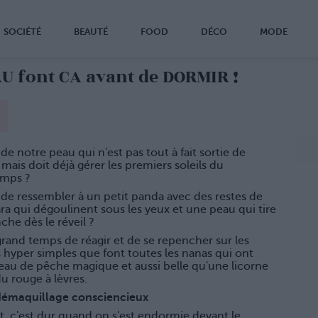
SOCIÉTÉ
BEAUTÉ
FOOD
DÉCO
MODE
AU font CA avant de DORMIR !
de notre peau qui n'est pas tout à fait sortie de
r mais doit déjà gérer les premiers soleils du
emps ?
de ressembler à un petit panda avec des restes de
a qui dégoulinent sous les yeux et une peau qui tire
nche dès le réveil ?
 grand temps de réagir et de se repencher sur les
 hyper simples que font toutes les nanas qui ont
eau de pêche magique et aussi belle qu'une licorne
u rouge à lèvres.
 démaquillage consciencieux
t, c'est dur quand on s'est endormie devant le