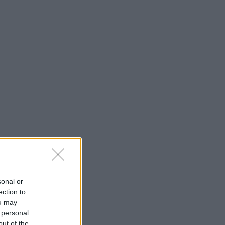
sonal or
ection to
ou may
 personal
out of the