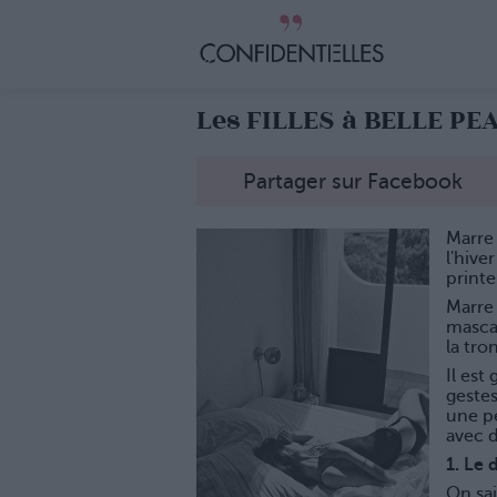
Les FILLES à BELLE PE
Partager sur Facebook
Marre 
l'hive
print
Marre 
mascar
la tro
Il est
gestes
une p
avec d
1. Le
On sai