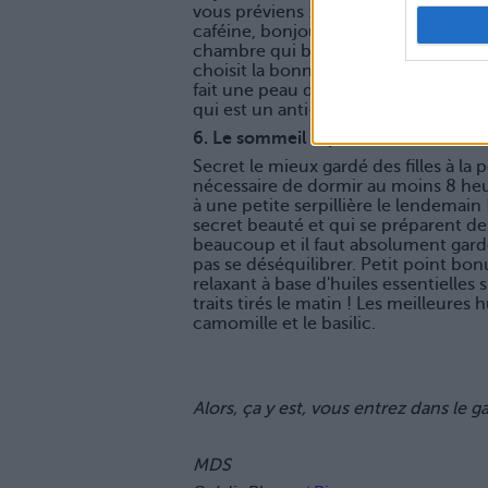
vous préviens : votre meilleure alliée
caféine, bonjour à l'image de notre 
chambre qui baille et la bouche entr
choisit la bonne recette, la tisane 
fait une peau de rêve. On privilégie 
qui est un anti-inflammatoire ou enco
6. Le sommeil réparateur
Secret le mieux gardé des filles à la 
nécessaire de dormir au moins 8 heu
à une petite serpillière le lendemain 
secret beauté et qui se préparent des
beaucoup et il faut absolument gar
pas se déséquilibrer. Petit point bon
relaxant à base d'huiles essentielles s
traits tirés le matin ! Les meilleures 
camomille et le basilic.
Alors, ça y est, vous entrez dans le ga
MDS