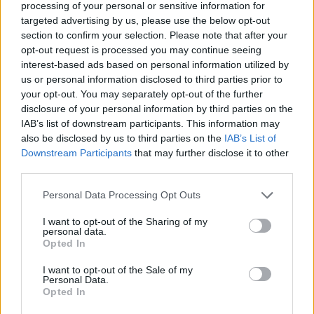
Quand vous devez ouvrir le bouton de votre pantalon
processing of your personal or sensitive information for
pour mieux respirer après avoir englouti une pizza quatre
targeted advertising by us, please use the below opt-out
fromages devant la télé ou que vous avez mangé sans
section to confirm your selection. Please note that after your
vous en rendre compte la totalité d'un sachet de
opt-out request is processed you may continue seeing
croustilles à la cacahuète… De toute manière, vous ne
interest-based ads based on personal information utilized by
l'aimez pas vraiment ce jean.
us or personal information disclosed to third parties prior to
4. « Bah au moins, j'ai pas de gastro. »
your opt-out. You may separately opt-out of the further
Quand vous avez fait tomber vos clés dans une bouche
disclosure of your personal information by third parties on the
d’égout, que vous avez appris que la robe que vous aviez
IAB’s list of downstream participants. This information may
repérée depuis des jours et des jours était en rupture de
also be disclosed by us to third parties on the
IAB’s List of
stock et que votre boss vous a annoncé que vos résultats
Downstream Participants
that may further disclose it to other
étaient en baisse… Dites-vous que la vie est belle puisque
vous n'êtes pas obligée de planter la tente dans vos
third parties.
toilettes.
Personal Data Processing Opt Outs
5. « Moi, au moins, je reste digne. »
Quelque part dans le monde une nana porte un legging
I want to opt-out of the Sharing of my
couleur chair. Rien que pour ça, vous pouvez vous
personal data.
estimer heureuse d'enfiler pour la cinquième fois de la
Opted In
semaine votre éternel pantalon noir.
I want to opt-out of the Sale of my
6. « Au moins, moi, je ne suis pas une Le Pen. »
Personal Data.
Quand vous avez honte parce que non, pour la huit
Opted In
millième fois, vous n'avez pas vu Avatar, vous ne savez