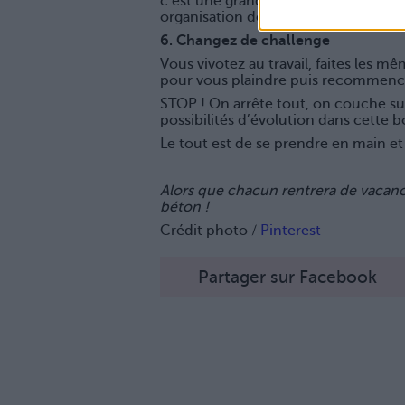
c’est une grande satisfaction) et au
organisation de chef.
6. Changez de challenge
Vous vivotez au travail, faites les m
pour vous plaindre puis recommen
STOP ! On arrête tout, on couche sur
possibilités d’évolution dans cette 
Le tout est de se prendre en main et 
Alors que chacun rentrera de vacanc
béton !
Crédit photo /
Pinterest
Partager sur Facebook