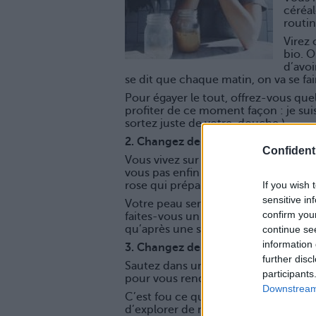
céréal
routin
Virez
bio. O
d’avoi
se dit que chaque matin, on va se fair
Pour égayer le tout, offrez-vous quel
profiter de ce moment façon : je suis
sortez juste de votre douche.)
2. Changez de routine beauté
Confidenti
Vous vivez sur votre vieux pot palot
vous pas enfin cette huile pour le vi
If you wish 
rose qui préparera votre visage à re
sensitive in
Votre peau sera illuminée et votre ro
confirm you
faites-vous un vrai petit cocon propr
qu’après une semaine de vacances (si s
continue se
information 
3. Changez de trajet
further disc
Sautez dans un bus plutôt qu’un mét
participants
pour vous rendre au boulot.
Downstream 
C’est fou ce qu’un détail routinier 
d’explorer de nouveaux horizons tout