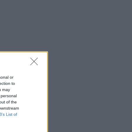
sonal or
ection to
ou may
 personal
out of the
 downstream
B’s List of