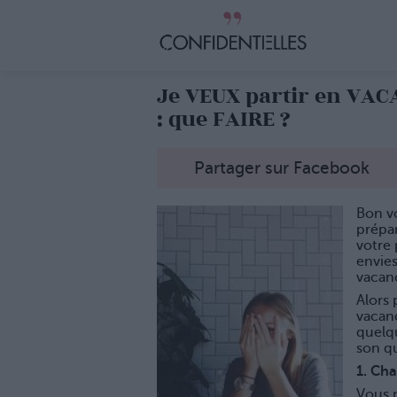
Je VEUX partir en VAC
: que FAIRE ?
Partager sur Facebook
Bon vo
prépar
votre 
envies
vacan
Alors 
vacanc
quelq
son q
1. Ch
Vous n