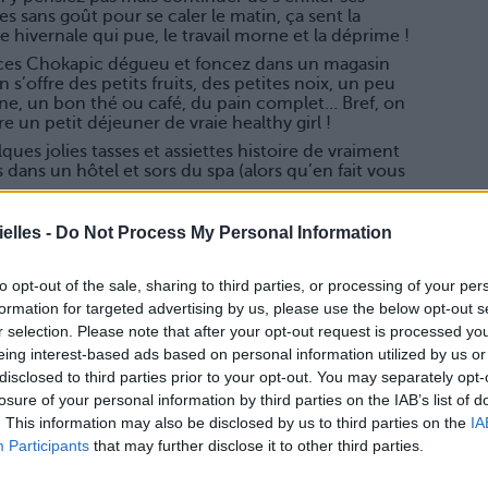
es sans goût pour se caler le matin, ça sent la
e hivernale qui pue, le travail morne et la déprime !
 ces Chokapic dégueu et foncez dans un magasin
n s’offre des petits fruits, des petites noix, un peu
ne, un bon thé ou café, du pain complet… Bref, on
e un petit déjeuner de vraie healthy girl !
ques jolies tasses et assiettes histoire de vraiment
 dans un hôtel et sors du spa (alors qu’en fait vous
elles -
Do Not Process My Personal Information
 depuis des mois ? Changez ! Pourquoi n’essayeriez-
sage adaptée à votre peau suivie d’un hydrolat de
to opt-out of the sale, sharing to third parties, or processing of your per
cevoir votre tout nouveau soin ?
formation for targeted advertising by us, please use the below opt-out s
utine beauté avec. Videz votre salle de bain et
r selection. Please note that after your opt-out request is processed y
e et adaptée à vos besoins. Vous en sortiez plus jolie
i siiii).
eing interest-based ads based on personal information utilized by us or
disclosed to third parties prior to your opt-out. You may separately opt-
losure of your personal information by third parties on the IAB’s list of
ro, enfourchez votre vélo ou changez juste de rue
. This information may also be disclosed by us to third parties on the
IA
Participants
that may further disclose it to other third parties.
peut changer votre moral. Vous aurez l’impression
 en retrouvant votre cher siège en skaï au travail.