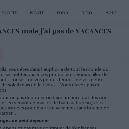
SOCIÉTÉ
BEAUTÉ
FOOD
DÉCO
MODE
ANCES mais j’ai pas de VACANCES
ilà, vous êtes dans l’euphorie de tout le monde qui
e ses petites vacances printanières, vous y allez de
petit conseil, de vos petites tenues, de vos petites
 de soleil mais en fait vous… Vous n’avez pas de
ces.
pour ne pas déprimer ou faire un burn out des non-
es en venant en maillot de bain au bureau, voici
ues astuces pour partir en vacances sans bouger de
uartier…
angez de petit déjeuner
’y pensiez pas mais continuer de s’enfiler ses