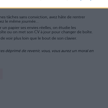
rez profité de ces non-vacances pour parfaire votre
êmes tâches sans conviction, avez hâte de rentrer
cez le même journée…
 un papier ses envies réelles, on étudie les
boîte ou on met son CV à jour pour changer de boîte.
de voir plus loin que le bout de son clavier.
es déprimé de revenir, vous, vous aurez un moral en