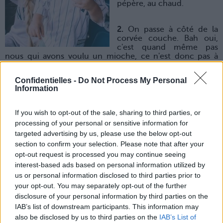
pépère, au chaud.
2.
On passe à côté de la
corvée couche. Bah oui,
c'est quand même pas
nous qui avons voulu un mioche, ce n'est donc pas à
nous d'assumer les cacas mous des poussées dentaires !
On veut bien changer les couches, on dit pas, mais nous,
Confidentielles -
Do Not Process My Personal
on peut choisir celles au pipi.
Information
3.
Et ça marche aussi avec les vomis post-repas et les
If you wish to opt-out of the sale, sharing to third parties, or
crises de nerfs. Une pleurnichouille, ça passe parce que
processing of your personal or sensitive information for
ça se calme facilement (avec un gâteau ou un épisode de
targeted advertising by us, please use the below opt-out
« Sam Le Pompier », on arrange beaucoup de conflits
section to confirm your selection. Please note that after your
internationaux, c'est bien connu) mais des grosses larmes
et le son qui va avec, merci mais non merci.
opt-out request is processed you may continue seeing
interest-based ads based on personal information utilized by
us or personal information disclosed to third parties prior to
4.
On peut continuer à mettre ses slims et son bikini sans
your opt-out. You may separately opt-out of the further
faire attention à ce que l'on mange. Tout en faisant des
disclosure of your personal information by third parties on the
câlinous à nos neveux et nièces ! Eh oui, les kilos de
grossesse, c'est un cadeau de naissance spécial mamans !
IAB’s list of downstream participants. This information may
also be disclosed by us to third parties on the
IAB’s List of