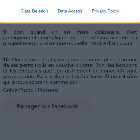
une fois qu'on l'a, on peut s'en débarrasser et le rendre à
sa mère, pour vivre son histoire d'amour pleinement !
Data Deletion
Data Access
Privacy Policy
#QueC'estBooow
9.
Bon, quand on est mère célibataire, c'est
juridiquement compliqué de se débarrasser de sa
progéniture pour vivre une nouvelle histoire d'amuuuur…
10.
Quand on est tata, on a quand même plein d'amour
de ses petits trolls en couche culotte. Bon, les bonbons
et les chocolats que l'on distribuent en douce n'y sont
pas pour rien. Mais la vie, c'est du business. Et on est sûre
qu'ils nous adorent, comme ça !
Crédit Photo /
Pinterest
Partager sur Facebook