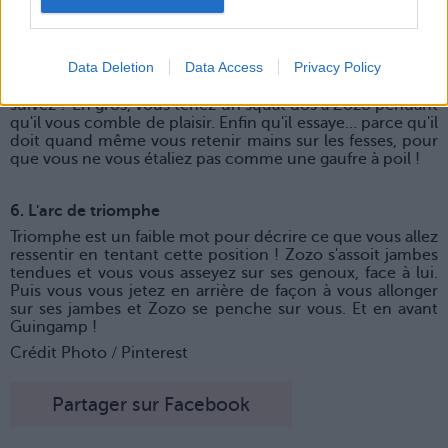
5. Le président vigoureux
Oui, c'est chic comme nom. Et comme position aussi !
Parce que vous êtes debout sur une chaise – ou sur un lit
Data Deletion
Data Access
Privacy Policy
– et que vous pliez les jambes, de façon à avoir le dos
collé contre le torse de Zozo, debout derrière. Vous nous
suivez ? En gros, vous tenez un squat dos à Zozo pendant
qu'il vous comble de plaisir. Enfin qu'il essaye… parce qu'il
doit quand même vous retenir mains sur les fesses, pour
que vous ne vous étaliez pas comme une gaufre à poil !
6. L'arc de triomphe
Triomphe est un faible mot pour décrire ce que vous allez
ressentir en tentant cette position ! Zozo s'assoit jambes
tendues et vous vous asseyez sur ses genoux, face à lui.
Puis vous vous jetez en arrière de façon à vous allonger
sur ses jambes et Zozo se penche sur vous. Et en avant
Guingamp !
Crédit Photo / Pinterest
Partager sur Facebook