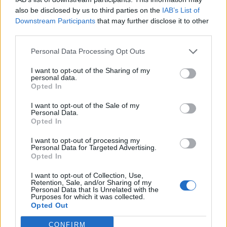
fantastique. Eh oui, vous l'aurez deviné, cette position
also be disclosed by us to third parties on the
IAB’s List of
demande un équilibre de funambule, vous devrez
Downstream Participants
that may further disclose it to other
évidemment vous aidez en vous agrippant aux mains de
third parties.
Zozo !
Personal Data Processing Opt Outs
3. Le pont
I want to opt-out of the Sharing of my
Oui, il en faut pour tout le monde : alors si vous avez un
personal data.
mec acrobate et que vous bossez vous-même dans un
Opted In
cirque ou une troupe de contorsionnistes, cette position
est faite pour vous ! Charmant fait le pont et vous vous
I want to opt-out of the Sale of my
asseyez sur lui. C'est vous qui gérez ET le rythme ET la
Personal Data.
profondeur. Lui se contente de tenir la position et de
Opted In
profiter de la partie !
I want to opt-out of processing my
Personal Data for Targeted Advertising.
4. La victoire
Opted In
Vous vous allongez sur le dos et pliez vos jambes : Zozo
I want to opt-out of Collection, Use,
doit venir entre votre genoux et soulever votre bassin
Retention, Sale, and/or Sharing of my
pour pouvoir entamer les festivités ! A vous le septième
Personal Data that Is Unrelated with the
ciel ! Et le petit plus ? Zozo a une vue plongeante sur
Purposes for which it was collected.
vous, pour son plus graaaand plaisir !
Opted Out
CONFIRM