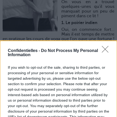
On vous en a trouvé
quelques-unes qu'il vous
manquait pour un peu de
piment dans ce lit !
1. Le poirier indien
Oui, on commence fort…
Mais il est temps de mettre
en pratique les cours de yoga que l'on paye une fortune !
Parce que oui, cette position demande une certaine
condition physique… mais ça vaut le détour ! Zozo est
Confidentielles -
Do Not Process My Personal
debout, vous vous mettez en position de la brouette :
Information
appuyée sur vos avant-bras, genoux pliés sur votre
poitrine, Zozo vous tient par les pieds. Et en avant,
mauvaise troupe ! Bon, on vous l'accorde, ce n'est pas LA
If you wish to opt-out of the sale, sharing to third parties, or
position que l'on tient pendant une demi-heure… Mais
processing of your personal or sensitive information for
au moins, ça change !
targeted advertising by us, please use the below opt-out
section to confirm your selection. Please note that after your
opt-out request is processed you may continue seeing
2. Le singe
interest-based ads based on personal information utilized by
On vous voit venir d'ici : « la position du singe ? Mais je ne
us or personal information disclosed to third parties prior to
veux pas me suspendre au lustre »… Pas de panique, on
your opt-out. You may separately opt-out of the further
garde les pieds sur terre : Zozo est allongé sur le dos et
ramène ses genoux sur la poitrine. Vous vous asseyez sur
disclosure of your personal information by third parties on the
lui, dos à lui et c'est parti pour une chevauchée
IAB’s list of downstream participants. This information may