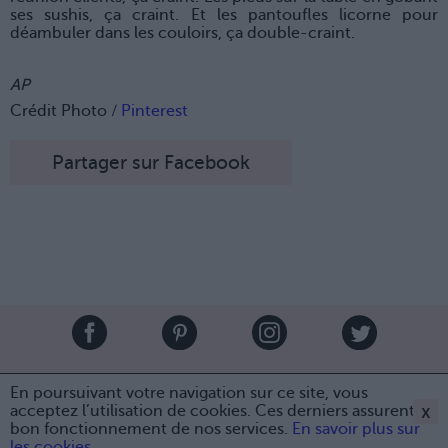
ses sushis, ça craint. Et les pantoufles licorne pour
déambuler dans les couloirs, ça double-craint.
AP
Crédit Photo /
Pinterest
Partager sur Facebook
Brandeploy
Qui sommes-nous ?
Presse
Annonceur
En poursuivant votre navigation sur ce site, vous
Mentions légales
Contact
x
acceptez l’utilisation de cookies. Ces derniers assurent le
bon fonctionnement de nos services.
En savoir plus sur
© Confidentielles.com - Tous droits réservés
Partager sur Facebook
les cookies