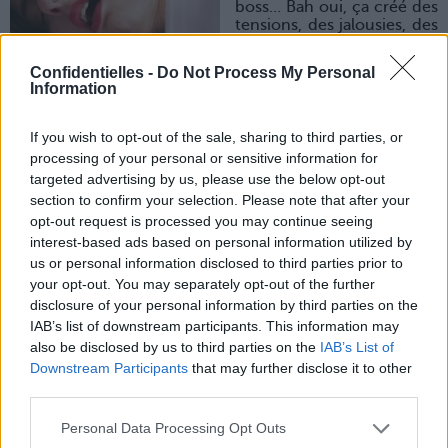
boss… Bah oui, ça créé des
tensions, des jalousies, des
accusations de favoritisme
et puis ça finit par faire
Confidentielles -
Do Not Process My Personal
virer.
Information
2.
Nan on déconne, ça peut même vous faire avoir le job !
If you wish to opt-out of the sale, sharing to third parties, or
Alors on ne va pas chipoter pour deux ou trois parties de
processing of your personal or sensitive information for
jambes en l'air, hein !
targeted advertising by us, please use the below opt-out
section to confirm your selection. Please note that after your
3.
Par contre, on ne couche pas avec la femme du boss
opt-out request is processed you may continue seeing
(ou le mec de la boss). Un poil plus risqué. Parce que là ça
interest-based ads based on personal information utilized by
va
vraiment
créer des tensions chelou.
us or personal information disclosed to third parties prior to
your opt-out. You may separately opt-out of the further
disclosure of your personal information by third parties on the
4.
Nan bon, là on déconne VRAIMENT : plus
sérieusement, le sexe au bureau, on oublie. Et puis en
IAB’s list of downstream participants. This information may
plus, si c'est nul, c'est encore plus la loose de se faire virer
also be disclosed by us to third parties on the
IAB’s List of
sans orgasme !
Downstream Participants
that may further disclose it to other
third parties.
5.
Taper doucement sur son clavier. Vous avez déjà eu un
Personal Data Processing Opt Outs
collègue qui tapait
très fort
sur le sien, du genre à en