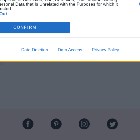
levain !
ersonal Data that Is Unrelated with the Purposes for which it
lected.
e avec une petite gâterie est le rêve de tout homme
Out
 réalité, il se souviendra à vie de ce matin chantant…
CONFIRM
Data Deletion
Data Access
Privacy Policy