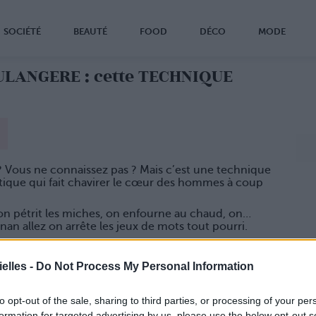
SOCIÉTÉ
BEAUTÉ
FOOD
DÉCO
MODE
ULANGERE : cette TECHNIQUE
? Vous ne connaissez pas ? Mais c’est une technique
tique qui fait chavirer le cœur des hommes à coup
on pétrit les miches, on enfourne au chaud, on…
nan allez on arrête les jeux de mots tout pourri.
stration !
douceur du levain
elles -
Do Not Process My Personal Information
rit avec douceur… Ça veut dire ? On fait ça avec
plutôt que d’y aller tête baissée !
to opt-out of the sale, sharing to third parties, or processing of your per
caresse, ou le malaxe gentiment, on s’occupe de ses
formation for targeted advertising by us, please use the below opt-out s