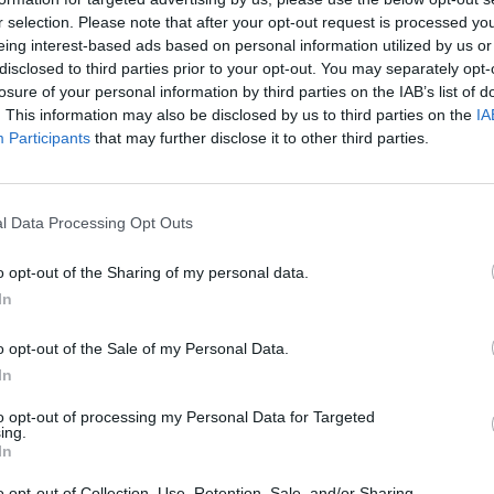
ules avec amour… On travaille le pâton pour qu’il soit
r selection. Please note that after your opt-out request is processed y
t à la cuisson…
eing interest-based ads based on personal information utilized by us or
 miche tendre
disclosed to third parties prior to your opt-out. You may separately opt-
ors ? Ses petites fesses ? On ne les oublie pas ! Ils
losure of your personal information by third parties on the IAB’s list of
NT qu’on s’en occupe, et encore plus pendant une
. This information may also be disclosed by us to third parties on the
IA
Participants
that may further disclose it to other third parties.
faut l’aimer le métier, le chérir, le faire avec
l Data Processing Opt Outs
 pour faire une bonne fellation. Mécanique ? Bâclée ?
 chaînes qui sortent du surgelé.
o opt-out of the Sharing of my personal data.
vu. Alors qu’avec votre cœur, votre corps, votre
In
ra à l’autre… Divin à chaque fois !
o opt-out of the Sale of my Personal Data.
e dit pas qu’il faut vous faire payer (et pas cher qui
In
croissant ne coûte pas grand-chose, on peut craquer
to opt-out of processing my Personal Data for Targeted
ffrez-lui comme ça, sur un coup de tête, avec un
ing.
en fait. Ce serait bizarre.
In
o opt-out of Collection, Use, Retention, Sale, and/or Sharing