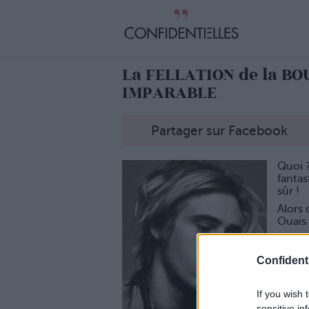
La FELLATION de la BO
IMPARABLE
Partager sur Facebook
Quoi 
fantas
sûr !
Alors 
Ouais 
Démon
1. La 
Confidenti
On pét
amour 
If you wish 
On le 
sensitive in